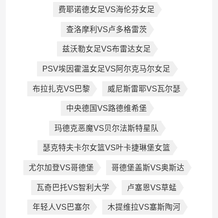
费耶诺德女足VS海伦芬女足
查洛摩利VS卢多格雷茨
兹沃勒女足VS布雷达女足
PSV埃因霍温女足VS阿尔克马尔女足
布拉扎克VS巴黎
威尼斯雷耶VS瓦尔瑟
中央德国VS路德维希堡
玛德克恶魔VS贝尔法斯特星队
瑟克特夫卡尔女篮VS叶卡捷琳堡女篮
尤尔加登VS哥德堡
哥德堡盖斯VS奥斯达
瓦奇巴托VS智利大学
卢塞恩VS草蜢
年轻人VS巴塞尔
木提维拉VS塞斯陶河