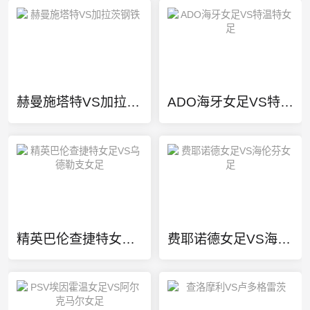
赫曼施塔特VS加拉茨钢铁
ADO海牙女足VS特温特女足
精英巴伦查捷特女足VS乌德勒支女足
费耶诺德女足VS海伦芬女足