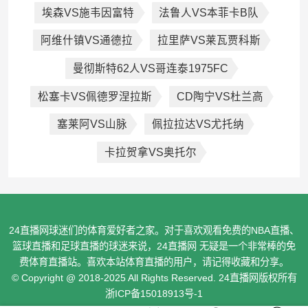
埃森VS施韦因富特
法鲁人VS本菲卡B队
阿维什镇VS通德拉
拉里萨VS莱瓦贾科斯
曼彻斯特62人VS哥连泰1975FC
松塞卡VS佩德罗涅拉斯
CD陶宁VS杜兰高
塞莱阿VS山脉
佩拉拉达VS尤托纳
卡拉贺拿VS奥托尔
24直播网球迷们的体育爱好者之家。对于喜欢观看免费的NBA直播、
篮球直播和足球直播的球迷来说，24直播网 无疑是一个非常棒的免
费体育直播站。喜欢本站体育直播的用户，请记得收藏和分享。
© Copyright @ 2018-2025 All Rights Reserved. 24直播网版权所有
浙ICP备15018913号-1