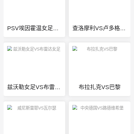
PSV埃因霍温女足VS阿尔克马尔女足
查洛摩利VS卢多格雷茨
兹沃勒女足VS布雷达女足
布拉扎克VS巴黎