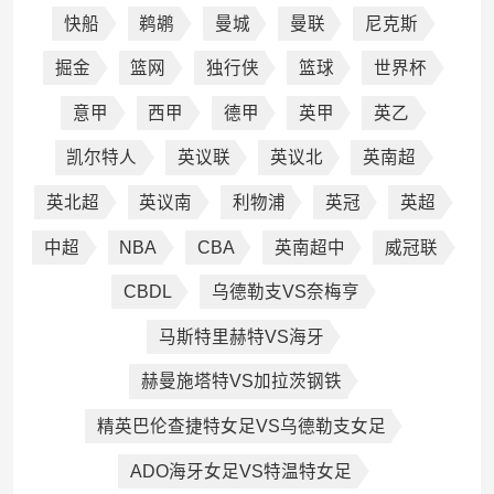
快船
鹈鹕
曼城
曼联
尼克斯
掘金
篮网
独行侠
篮球
世界杯
意甲
西甲
德甲
英甲
英乙
凯尔特人
英议联
英议北
英南超
英北超
英议南
利物浦
英冠
英超
中超
NBA
CBA
英南超中
威冠联
CBDL
乌德勒支VS奈梅亨
马斯特里赫特VS海牙
赫曼施塔特VS加拉茨钢铁
精英巴伦查捷特女足VS乌德勒支女足
ADO海牙女足VS特温特女足