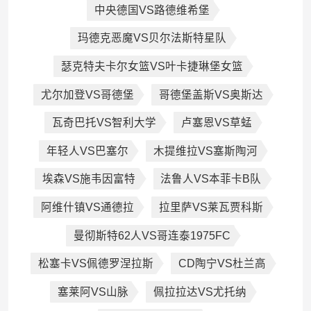
中央德国VS路德维希堡
玛德克恶魔VS贝尔法斯特星队
瑟克特夫卡尔女篮VS叶卡捷琳堡女篮
尤尔加登VS哥德堡
哥德堡盖斯VS奥斯达
瓦奇巴托VS智利大学
卢塞恩VS草蜢
年轻人VS巴塞尔
木提维拉VS塞斯陶河
埃森VS施韦因富特
法鲁人VS本菲卡B队
阿维什镇VS通德拉
拉里萨VS莱瓦贾科斯
曼彻斯特62人VS哥连泰1975FC
松塞卡VS佩德罗涅拉斯
CD陶宁VS杜兰高
塞莱阿VS山脉
佩拉拉达VS尤托纳