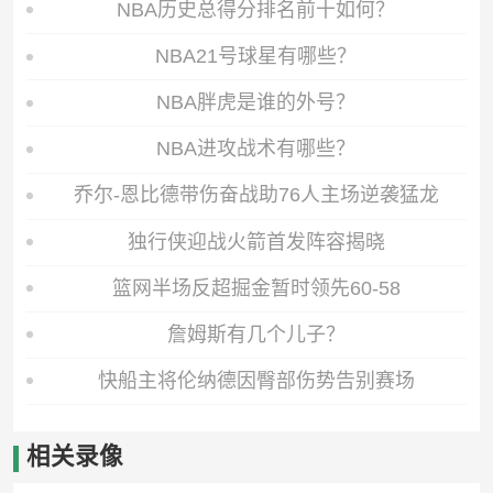
NBA历史总得分排名前十如何？
NBA21号球星有哪些？
NBA胖虎是谁的外号？
NBA进攻战术有哪些？
乔尔-恩比德带伤奋战助76人主场逆袭猛龙
独行侠迎战火箭首发阵容揭晓
篮网半场反超掘金暂时领先60-58
詹姆斯有几个儿子？
快船主将伦纳德因臀部伤势告别赛场
相关录像