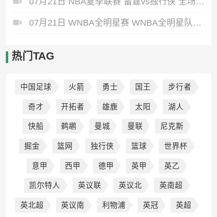
07月21日 NBA夏季联赛 雷霆vs独行侠 全场录像回放
07月21日 WNBA全明星赛 WNBA全明星队vs美国女篮 全场录像回放
热门TAG
中国足球
火箭
勇士
国王
步行者
奇才
开拓者
雄鹿
太阳
湖人
快船
鹈鹕
曼城
曼联
尼克斯
掘金
篮网
独行侠
篮球
世界杯
意甲
西甲
德甲
英甲
英乙
凯尔特人
英议联
英议北
英南超
英北超
英议南
利物浦
英冠
英超