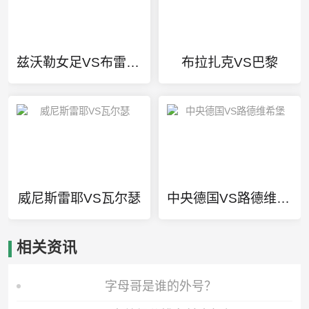
兹沃勒女足VS布雷达女足
布拉扎克VS巴黎
威尼斯雷耶VS瓦尔瑟
中央德国VS路德维希堡
相关资讯
字母哥是谁的外号？