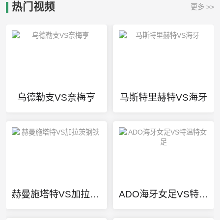
热门视频
更多 >>
乌德勒支VS奈梅亨
马斯特里赫特VS海牙
赫曼施塔特VS加拉茨钢铁
ADO海牙女足VS特温特女足