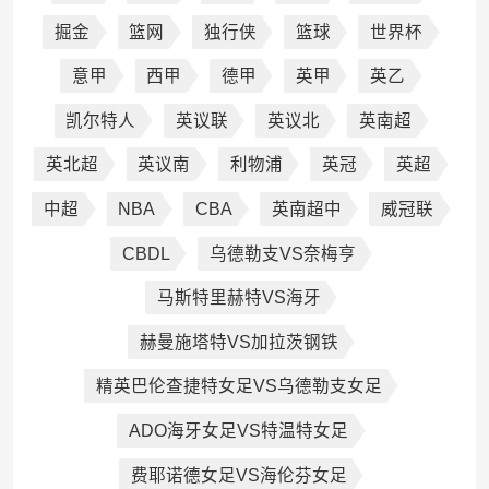
掘金
篮网
独行侠
篮球
世界杯
意甲
西甲
德甲
英甲
英乙
凯尔特人
英议联
英议北
英南超
英北超
英议南
利物浦
英冠
英超
中超
NBA
CBA
英南超中
威冠联
CBDL
乌德勒支VS奈梅亨
马斯特里赫特VS海牙
赫曼施塔特VS加拉茨钢铁
精英巴伦查捷特女足VS乌德勒支女足
ADO海牙女足VS特温特女足
费耶诺德女足VS海伦芬女足