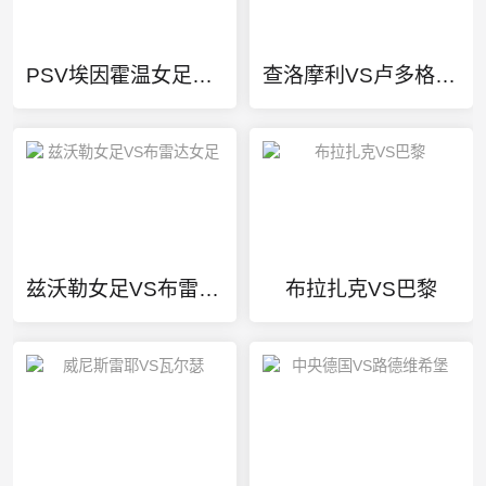
PSV埃因霍温女足VS阿尔克马尔女足
查洛摩利VS卢多格雷茨
兹沃勒女足VS布雷达女足
布拉扎克VS巴黎