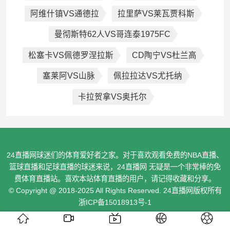
阿维什镇VS通德拉
拉里萨VS莱瓦贾科斯
曼彻斯特62人VS哥连泰1975FC
松塞卡VS佩德罗涅拉斯
CD陶宁VS杜兰高
塞莱阿VS山脉
佩拉拉达VS尤托纳
卡拉贺拿VS奥托尔
24直播网球迷们的体育爱好者之家。对于喜欢观看免费的NBA直播、
篮球直播和足球直播的球迷来说，24直播网 无疑是一个非常棒的免
费体育直播站。喜欢本站体育直播的用户，请记得收藏和分享。
© Copyright @ 2018-2025 All Rights Reserved. 24直播网版权所有
浙ICP备15018913号-1