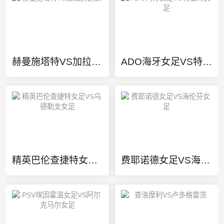
都有出色的表现，为奥地利足球的发展做出
赫曼施塔特VS加拉茨钢铁
ADO海牙女足VS特温特女足
了重要贡献。
精英巴伦查捷特女足VS乌德勒支女足
费耶诺德女足VS海伦芬女足