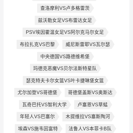
查洛摩利VS卢多格雷茨
兹沃勒女足VS布雷达女足
PSV埃因霍温女足VS阿尔克马尔女足
布拉扎克VS巴黎
威尼斯雷耶VS瓦尔瑟
中央德国VS路德维希堡
玛德克恶魔VS贝尔法斯特星队
瑟克特夫卡尔女篮VS叶卡捷琳堡女篮
尤尔加登VS哥德堡
哥德堡盖斯VS奥斯达
瓦奇巴托VS智利大学
卢塞恩VS草蜢
年轻人VS巴塞尔
木提维拉VS塞斯陶河
埃森VS施韦因富特
法鲁人VS本菲卡B队