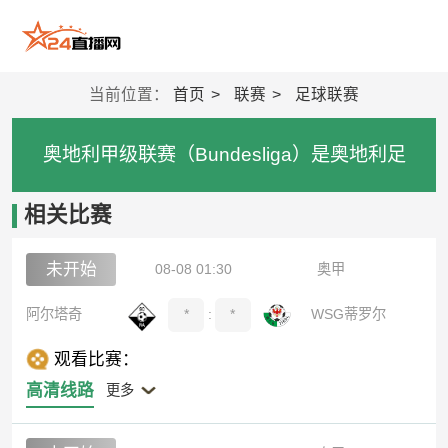
当前位置：
首页
联赛
足球联赛
奥甲
奥地利甲级联赛（Bundesliga）是奥地利足
相关比赛
球联赛体系中的最高级别联赛，由12支球队
未开始
08-08 01:30
奥甲
组成，是奥地利足球的最高水平比赛。该联
阿尔塔奇
*
:
*
WSG蒂罗尔
观看比赛：
赛具有激烈的竞争和高水平的比赛，吸引了
高清线路
更多