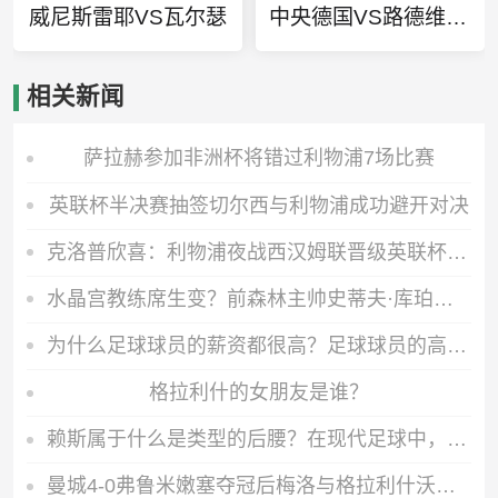
威尼斯雷耶VS瓦尔瑟
中央德国VS路德维希堡
相关新闻
萨拉赫参加非洲杯将错过利物浦7场比赛
英联杯半决赛抽签切尔西与利物浦成功避开对决
克洛普欣喜：利物浦夜战西汉姆联晋级英联杯半决赛
水晶宫教练席生变？前森林主帅史蒂夫·库珀成头号候选人
为什么足球球员的薪资都很高？足球球员的高薪水一直是体育圈乃至整个职业界的热议话题
格拉利什的女朋友是谁？
赖斯属于什么是类型的后腰？在现代足球中，后腰的角色越来越重要
曼城4-0弗鲁米嫩塞夺冠后梅洛与格拉利什沃克发生冲突