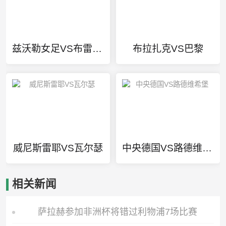
兹沃勒女足VS布雷达女足
布拉扎克VS巴黎
威尼斯雷耶VS瓦尔瑟
中央德国VS路德维希堡
相关新闻
萨拉赫参加非洲杯将错过利物浦7场比赛