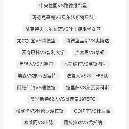
中央德国VS路德维希堡
玛德克恶魔VS贝尔法斯特星队
瑟克特夫卡尔女篮VS叶卡捷琳堡女篮
尤尔加登VS哥德堡
哥德堡盖斯VS奥斯达
瓦奇巴托VS智利大学
卢塞恩VS草蜢
年轻人VS巴塞尔
木提维拉VS塞斯陶河
埃森VS施韦因富特
法鲁人VS本菲卡B队
阿维什镇VS通德拉
拉里萨VS莱瓦贾科斯
曼彻斯特62人VS哥连泰1975FC
松塞卡VS佩德罗涅拉斯
CD陶宁VS杜兰高
塞莱阿VS山脉
佩拉拉达VS尤托纳