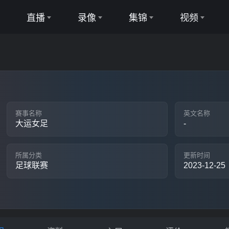
直播
录像
集锦
视频
足球直播
足球录像
足球集锦
足球视频
篮球直播
篮球录像
篮球集锦
篮球视频
赛事名称
英文名称
大运女足
-
所属分类
更新时间
足球联赛
2023-12-25