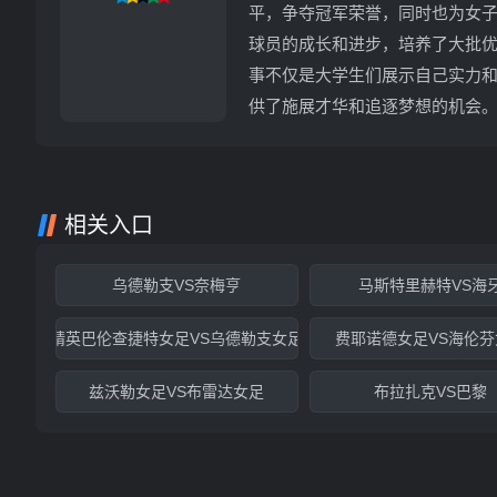
平，争夺冠军荣誉，同时也为女
球员的成长和进步，培养了大批
事不仅是大学生们展示自己实力
供了施展才华和追逐梦想的机会
相关入口
乌德勒支VS奈梅亨
马斯特里赫特VS海
精英巴伦查捷特女足VS乌德勒支女足
费耶诺德女足VS海伦芬
兹沃勒女足VS布雷达女足
布拉扎克VS巴黎