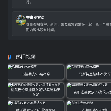
行。
赛事观察员
赛事页把赛程、新闻、录像和集锦放在一起，查一个联
期内容比较省时间。
热门视频
乌德勒支VS奈梅亨
马斯特里赫特VS海牙
精英巴伦查捷特女足VS乌德勒支
费耶诺德女足VS海伦芬
女足
兹沃勒女足VS布雷达女足
布拉扎克VS巴黎