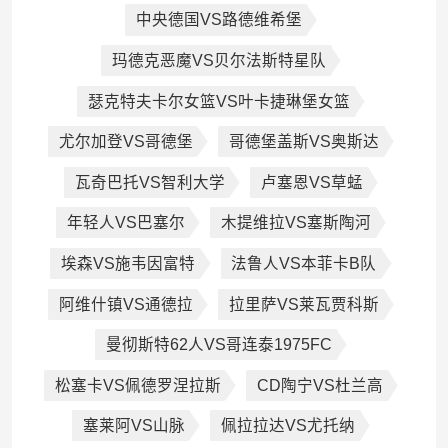
中央德国VS路德维希堡
玛德克恶魔VS贝尔法斯特星队
瑟克特夫卡尔女篮VS叶卡捷琳堡女篮
尤尔加登VS哥德堡
哥德堡盖斯VS奥斯达
瓦奇巴托VS智利大学
卢塞恩VS草蜢
年轻人VS巴塞尔
木提维拉VS塞斯陶河
埃森VS施韦因富特
法鲁人VS本菲卡B队
阿维什镇VS通德拉
拉里萨VS莱瓦贾科斯
曼彻斯特62人VS哥连泰1975FC
松塞卡VS佩德罗涅拉斯
CD陶宁VS杜兰高
塞莱阿VS山脉
佩拉拉达VS尤托纳