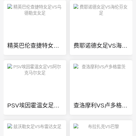
才华和追逐足球梦想的重要平台，为他们的
职业发展奠定了基础，也为德国足球的
精英巴伦查捷特女足VS乌德勒支女足
费耶诺德女足VS海伦芬女足
PSV埃因霍温女足VS阿尔克马尔女足
查洛摩利VS卢多格雷茨