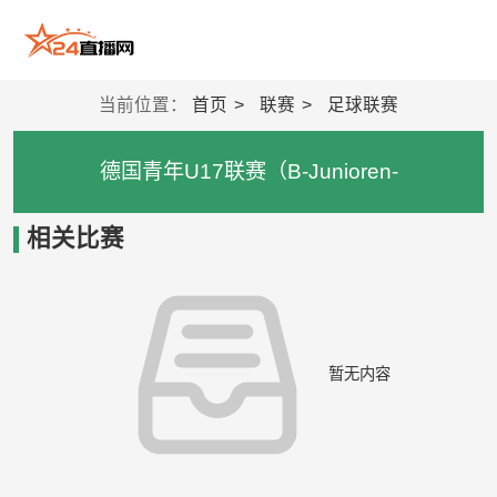
当前位置：
首页
联赛
足球联赛
德U17
德国青年U17联赛（B-Junioren-
相关比赛
Bundesliga）是德国青年足球中的重要联
赛，由德国足球协会（DFB）组织，参与的
暂无内容
是德国各级别U17青年足球俱乐部，旨在培