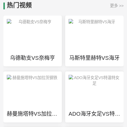
养和展示年轻球员的实力和潜力。该联赛为
热门视频
更多 >>
年轻球员提供了高水平的竞技平台，促进他
们在技术、战术和比赛经验方面的成长。一
乌德勒支VS奈梅亨
马斯特里赫特VS海牙
些优秀的青年足球俱乐部如拜仁慕尼黑、多
特蒙德和沃尔夫斯堡等，在U17联赛中取得
了出色的成绩，为球队的青训工作赢得了声
赫曼施塔特VS加拉茨钢铁
ADO海牙女足VS特温特女足
誉。德国青年U17联赛是年轻球员展示自己