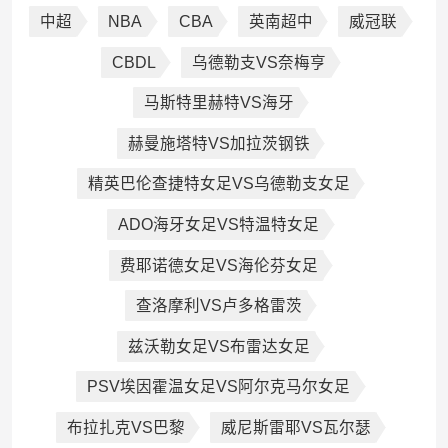
中超
NBA
CBA
英南超中
威冠联
CBDL
乌德勒支VS奈梅亨
马斯特里赫特VS海牙
赫曼施塔特VS加拉茨钢铁
精英巴伦查捷特女足VS乌德勒支女足
ADO海牙女足VS特温特女足
费耶诺德女足VS海伦芬女足
查洛摩利VS卢多格雷茨
兹沃勒女足VS布雷达女足
PSV埃因霍温女足VS阿尔克马尔女足
布拉扎克VS巴黎
威尼斯雷耶VS瓦尔瑟