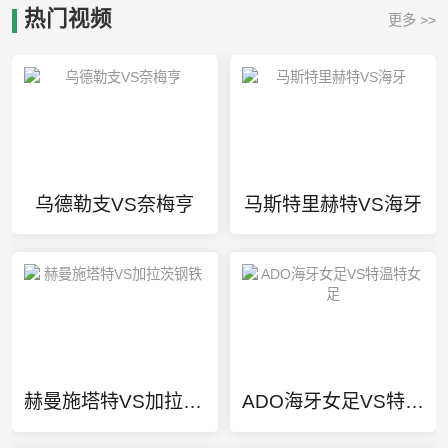
参与的俱乐部遍布全国各地，包括主要城市
热门视频
更多 >>
和乡村地区，展现了厄瓜多尔足球的多样性
和广泛性。虽然联赛的历史并不长，但它扮
乌德勒支VS奈梅亨
马斯特里赫特VS海牙
演着培养年轻球员、提供竞技平台以及为职
业足球发展奠定基础的重要角色，同时也为
球迷提供了观赏和支持本土足球的机会。
赫曼施塔特VS加拉茨钢铁
ADO海牙女足VS特温特女足