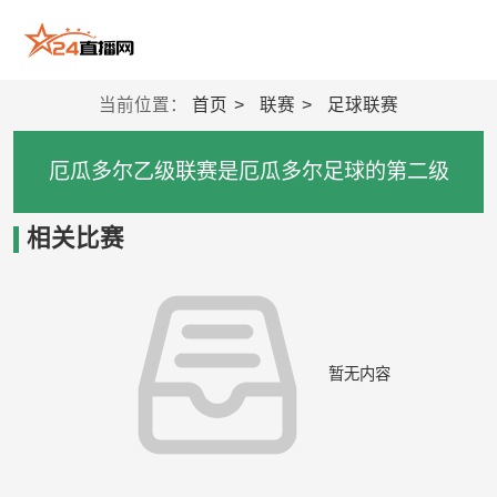
当前位置：
首页
联赛
足球联赛
厄乙
厄瓜多尔乙级联赛是厄瓜多尔足球的第二级
相关比赛
别职业联赛，由厄瓜多尔足球协会组织。该
联赛提供了一个平台，让球队和球员有机会
暂无内容
竞争并争取晋级到厄瓜多尔甲级联赛。联赛