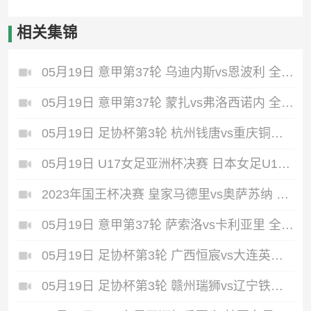
相关集锦
05月19日 意甲第37轮 乌迪内斯vs恩波利 全场录像回放
05月19日 意甲第37轮 蒙扎vs弗洛西诺内 全场录像回放
05月19日 足协杯第3轮 杭州钱唐vs重庆铜梁龙 全场录像回放
05月19日 U17女足亚洲杯决赛 日本女足U17vs朝鲜女足U17 全场录像回放
2023年国王杯决赛 皇家马德里vs奥萨苏纳 全场高清录像回放
05月19日 意甲第37轮 萨索洛vs卡利亚里 全场录像回放
05月19日 足协杯第3轮 广西恒宸vs大连英博 全场录像回放
05月19日 足协杯第3轮 赣州瑞狮vs辽宁铁人 全场录像回放