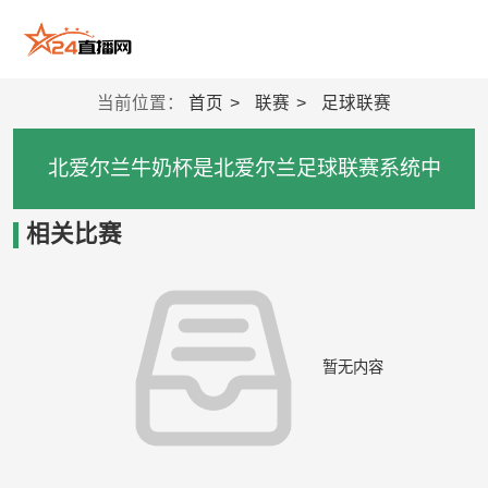
当前位置：
首页
联赛
足球联赛
牛奶杯
北爱尔兰牛奶杯是北爱尔兰足球联赛系统中
相关比赛
一项备受期待的杯赛，由北爱尔兰足球协会
主办。这个比赛吸引了各级别的球队参与，
暂无内容
为球迷带来了精彩的比赛和紧张刺激的对