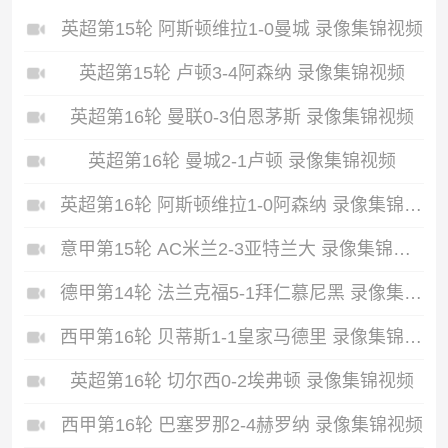
英超第15轮 阿斯顿维拉1-0曼城 录像集锦视频
英超第15轮 卢顿3-4阿森纳 录像集锦视频
英超第16轮 曼联0-3伯恩茅斯 录像集锦视频
英超第16轮 曼城2-1卢顿 录像集锦视频
英超第16轮 阿斯顿维拉1-0阿森纳 录像集锦视频
意甲第15轮 AC米兰2-3亚特兰大 录像集锦视频
德甲第14轮 法兰克福5-1拜仁慕尼黑 录像集锦视频
西甲第16轮 贝蒂斯1-1皇家马德里 录像集锦视频
英超第16轮 切尔西0-2埃弗顿 录像集锦视频
西甲第16轮 巴塞罗那2-4赫罗纳 录像集锦视频