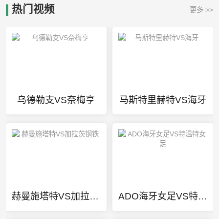
抗。北爱尔兰牛奶杯的历史可以追溯到20世
热门视频
更多 >>
纪80年代，多年来一直是北爱尔兰足球的重
要赛事之一。众多球队都渴望在这个舞台上
乌德勒支VS奈梅亨
马斯特里赫特VS海牙
获得胜利，争夺杯赛的荣誉和冠军头衔。北
爱尔兰牛奶杯的历史见证了许多球队的辉煌
时刻，其中包括林菲尔德、格伦托兰、科尔
赫曼施塔特VS加拉茨钢铁
ADO海牙女足VS特温特女足
雷恩和克鲁斯阿维等队伍。这项杯赛成为了