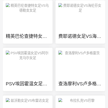
球队们展示实力、争夺荣誉的舞台，也给球
迷们带来了无数难忘的回忆。
精英巴伦查捷特女足VS乌德勒支女足
费耶诺德女足VS海伦芬女足
PSV埃因霍温女足VS阿尔克马尔女足
查洛摩利VS卢多格雷茨