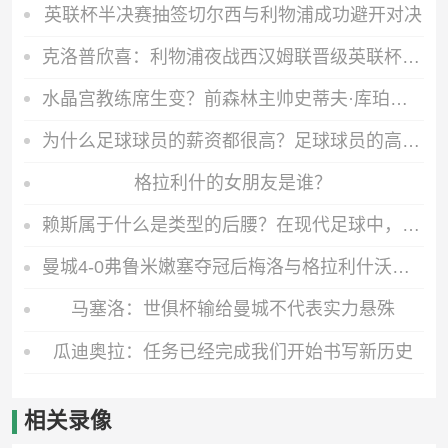
英联杯半决赛抽签切尔西与利物浦成功避开对决
克洛普欣喜：利物浦夜战西汉姆联晋级英联杯半决赛
水晶宫教练席生变？前森林主帅史蒂夫·库珀成头号候选人
为什么足球球员的薪资都很高？足球球员的高薪水一直是体育圈乃至整个职业界的热议话题
格拉利什的女朋友是谁？
赖斯属于什么是类型的后腰？在现代足球中，后腰的角色越来越重要
曼城4-0弗鲁米嫩塞夺冠后梅洛与格拉利什沃克发生冲突
马塞洛：世俱杯输给曼城不代表实力悬殊
瓜迪奥拉：任务已经完成我们开始书写新历史
相关录像