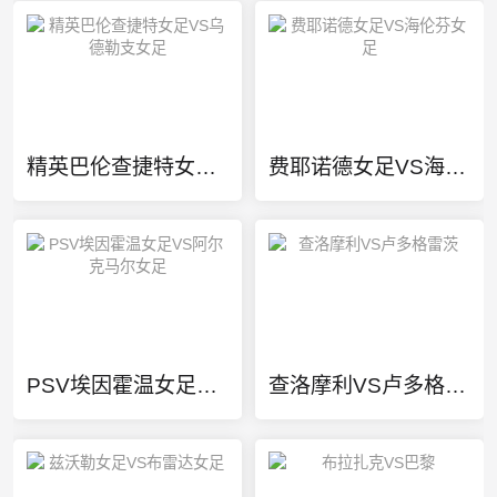
精英巴伦查捷特女足VS乌德勒支女足
费耶诺德女足VS海伦芬女足
PSV埃因霍温女足VS阿尔克马尔女足
查洛摩利VS卢多格雷茨