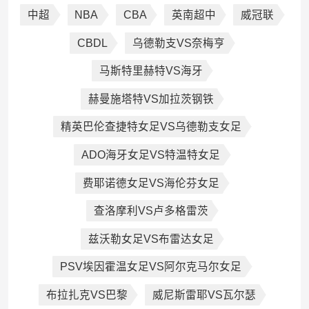
中超
NBA
CBA
英南超中
威冠联
CBDL
乌德勒支VS奈梅亨
马斯特里赫特VS海牙
赫曼施塔特VS加拉茨钢铁
精英巴伦查捷特女足VS乌德勒支女足
ADO海牙女足VS特温特女足
费耶诺德女足VS海伦芬女足
查洛摩利VS卢多格雷茨
兹沃勒女足VS布雷达女足
PSV埃因霍温女足VS阿尔克马尔女足
布拉扎克VS巴黎
威尼斯雷耶VS瓦尔瑟