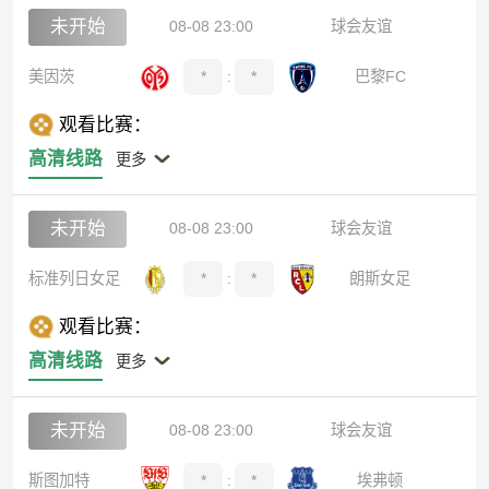
未开始
08-08 23:00
球会友谊
美因茨
*
:
*
巴黎FC
观看比赛：
高清线路
更多
未开始
08-08 23:00
球会友谊
标准列日女足
*
:
*
朗斯女足
观看比赛：
高清线路
更多
未开始
08-08 23:00
球会友谊
斯图加特
*
:
*
埃弗顿