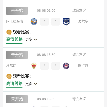
未开始
08-08 01:00
球会友谊
阿卡松海湾
*
:
*
波尔多
观看比赛：
高清线路
更多
未开始
08-08 15:30
球会友谊
埃尔切
*
:
*
图卢兹
观看比赛：
高清线路
更多
未开始
08-08 16:30
球会友谊