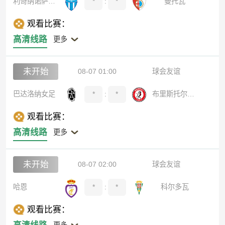
利哥纳诺萨卢斯
*
:
*
曼托瓦
观看比赛：
高清线路
更多
未开始
08-07 01:00
球会友谊
巴达洛纳女足
*
:
*
布里斯托尔城女足
观看比赛：
高清线路
更多
未开始
08-07 02:00
球会友谊
哈恩
*
:
*
科尔多瓦
观看比赛：