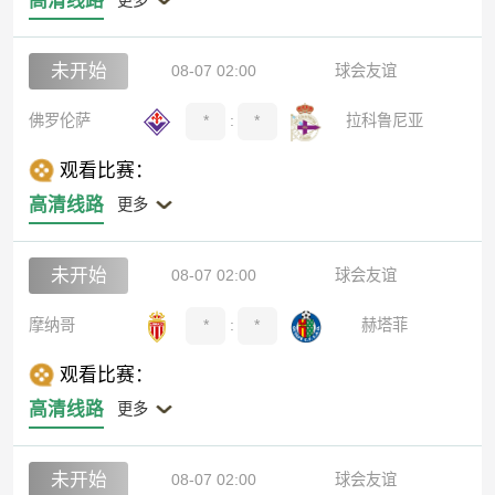
高清线路
更多
未开始
08-07 02:00
球会友谊
佛罗伦萨
*
:
*
拉科鲁尼亚
观看比赛：
高清线路
更多
未开始
08-07 02:00
球会友谊
摩纳哥
*
:
*
赫塔菲
观看比赛：
高清线路
更多
未开始
08-07 02:00
球会友谊