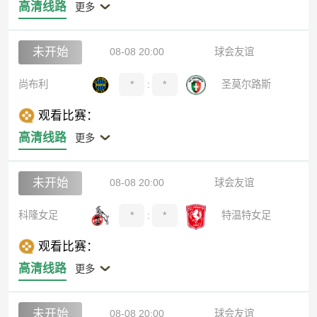
高清线路
更多
未开始
08-08 20:00
球会友谊
尚布利
*
:
*
圣莫尔路斯
观看比赛：
高清线路
更多
未开始
08-08 20:00
球会友谊
科隆女足
*
:
*
特温特女足
观看比赛：
高清线路
更多
未开始
08-08 20:00
球会友谊