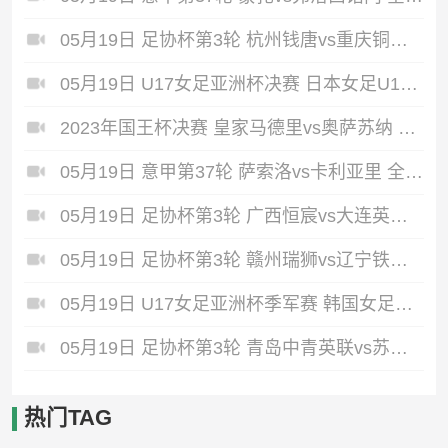
05月19日 足协杯第3轮 杭州钱唐vs重庆铜梁龙 全场录像回放
05月19日 U17女足亚洲杯决赛 日本女足U17vs朝鲜女足U17 全场录像回放
2023年国王杯决赛 皇家马德里vs奥萨苏纳 全场高清录像回放
05月19日 意甲第37轮 萨索洛vs卡利亚里 全场录像回放
05月19日 足协杯第3轮 广西恒宸vs大连英博 全场录像回放
05月19日 足协杯第3轮 赣州瑞狮vs辽宁铁人 全场录像回放
05月19日 U17女足亚洲杯季军赛 韩国女足U17vs中国女足U17 全场录像回放
05月19日 足协杯第3轮 青岛中青英联vs苏州东吴 全场录像回放
热门TAG