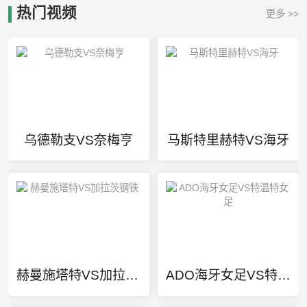
史中的重要组成部分。参与球队代表了不同
热门视频
更多 >>
国家和地区，以他们悠久的足球传统和荣誉
为荣，通过激烈的比赛角逐世界冠军的桂
乌德勒支VS奈梅亨
马斯特里赫特VS海牙
冠。世界足球挑战赛不仅是球队间的激烈竞
争，也是文化与友谊的交流平台，聚集了全
球足球爱好者的热情与支持。这项赛事见证
赫曼施塔特VS加拉茨钢铁
ADO海牙女足VS特温特女足
了无数经典瞬间和传奇故事，为足球世界带