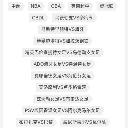
中超
NBA
CBA
英南超中
威冠联
CBDL
乌德勒支VS奈梅亨
马斯特里赫特VS海牙
赫曼施塔特VS加拉茨钢铁
精英巴伦查捷特女足VS乌德勒支女足
ADO海牙女足VS特温特女足
费耶诺德女足VS海伦芬女足
查洛摩利VS卢多格雷茨
兹沃勒女足VS布雷达女足
PSV埃因霍温女足VS阿尔克马尔女足
布拉扎克VS巴黎
威尼斯雷耶VS瓦尔瑟