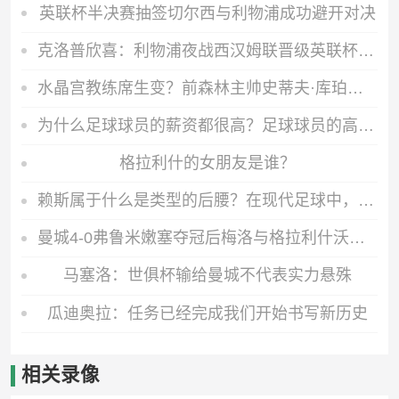
英联杯半决赛抽签切尔西与利物浦成功避开对决
克洛普欣喜：利物浦夜战西汉姆联晋级英联杯半决赛
水晶宫教练席生变？前森林主帅史蒂夫·库珀成头号候选人
为什么足球球员的薪资都很高？足球球员的高薪水一直是体育圈乃至整个职业界的热议话题
格拉利什的女朋友是谁？
赖斯属于什么是类型的后腰？在现代足球中，后腰的角色越来越重要
曼城4-0弗鲁米嫩塞夺冠后梅洛与格拉利什沃克发生冲突
马塞洛：世俱杯输给曼城不代表实力悬殊
瓜迪奥拉：任务已经完成我们开始书写新历史
相关录像