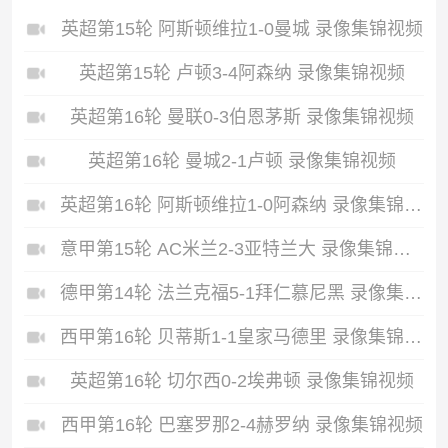
英超第15轮 阿斯顿维拉1-0曼城 录像集锦视频
英超第15轮 卢顿3-4阿森纳 录像集锦视频
英超第16轮 曼联0-3伯恩茅斯 录像集锦视频
英超第16轮 曼城2-1卢顿 录像集锦视频
英超第16轮 阿斯顿维拉1-0阿森纳 录像集锦视频
意甲第15轮 AC米兰2-3亚特兰大 录像集锦视频
德甲第14轮 法兰克福5-1拜仁慕尼黑 录像集锦视频
西甲第16轮 贝蒂斯1-1皇家马德里 录像集锦视频
英超第16轮 切尔西0-2埃弗顿 录像集锦视频
西甲第16轮 巴塞罗那2-4赫罗纳 录像集锦视频