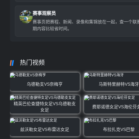
赛事观察员
赛事页把赛程、新闻、录像和集锦放在一起，查一个联
期内容比较省时间。
热门视频
乌德勒支VS奈梅亨
马斯特里赫特VS海牙
精英巴伦查捷特女足VS乌德勒支
费耶诺德女足VS海伦芬
女足
兹沃勒女足VS布雷达女足
布拉扎克VS巴黎