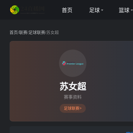
首页
足球
篮球
英超
NBA
首页
/
联赛
/
足球联赛
/
苏女超
西甲
CBA
意甲
德甲
法甲
苏女超
欧冠
赛事资料
中超
足球联赛
>
世界杯