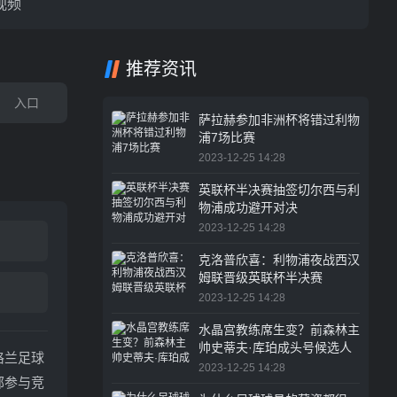
视频
推荐资讯
入口
萨拉赫参加非洲杯将错过利物
浦7场比赛
2023-12-25 14:28
英联杯半决赛抽签切尔西与利
物浦成功避开对决
2023-12-25 14:28
克洛普欣喜：利物浦夜战西汉
姆联晋级英联杯半决赛
2023-12-25 14:28
水晶宫教练席生变？前森林主
帅史蒂夫·库珀成头号候选人
苏格兰足球
2023-12-25 14:28
部参与竞