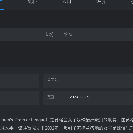
程
资料
入口
评价
比分
客队
英文名
-
更新
2023-12-25
Women's Premier League）是苏格兰女子足球最高级别的联赛，由
球水平。该联赛成立于2002年，吸引了苏格兰各地的女子足球俱乐