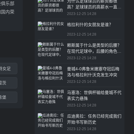
为什么足球球员的薪资都很
些俱乐部
高？足球球员的高薪水一直是
和国内荣
体育圈乃至整个职业界的热议
2023-12-25 14:28
话题
格拉利什的女朋友是谁？
2023-12-25 14:28
赖斯属于什么是类型的后腰？
在现代足球中，后腰的角色越
来越重要
2023-12-25 14:28
特女足
曼城4-0弗鲁米嫩塞夺冠后梅
洛与格拉利什沃克发生冲突
2023-12-25 14:28
雷茨
马塞洛：世俱杯输给曼城不代
希堡
表实力悬殊
2023-12-25 14:28
瓜迪奥拉：任务已经完成我们
开始书写新历史
2023-12-25 14:28