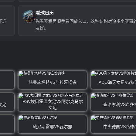
看球日历
赛近
先看赛程再顺手看回放入口，这种结构对追多个赛事
友好。
赫曼施塔特VS加拉茨钢铁
ADO海牙女足VS
PSV埃因霍温女足VS阿尔克马尔
女足
查洛摩利VS卢多
女足
威尼斯雷耶VS瓦尔瑟
中央德国VS路德