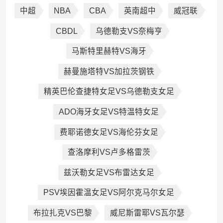
中超
NBA
CBA
英南超中
威冠联
CBDL
乌德勒支VS奈梅亨
马斯特里赫特VS海牙
赫曼施塔特VS加拉茨钢铁
精英巴伦查捷特女足VS乌德勒支女足
ADO海牙女足VS特温特女足
费耶诺德女足VS海伦芬女足
查洛摩利VS卢多格雷茨
兹沃勒女足VS布雷达女足
PSV埃因霍温女足VS阿尔克马尔女足
布拉扎克VS巴黎
威尼斯雷耶VS瓦尔瑟