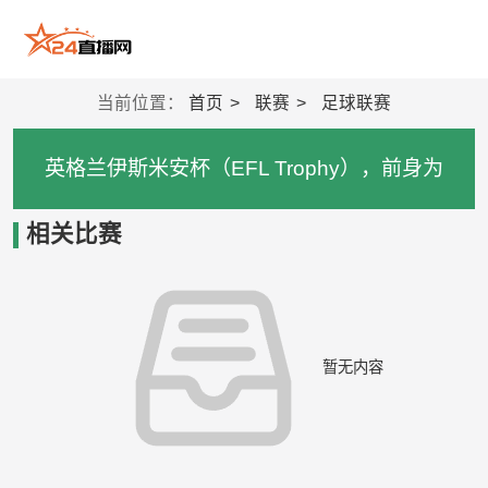
当前位置：
首页
联赛
足球联赛
英依杯
英格兰伊斯米安杯（EFL Trophy），前身为
相关比赛
弗雷南夫维尔杯，是一项由英格兰足球联赛
（EFL）举办的年度足球比赛，参赛队伍包
暂无内容
括英格兰足球联赛一、二、三级别的俱乐