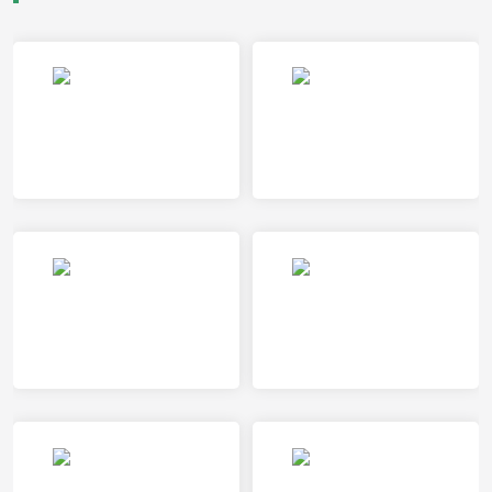
乌德勒支VS奈梅亨
马斯特里赫特VS海牙
赫曼施塔特VS加拉茨钢铁
ADO海牙女足VS特温特女足