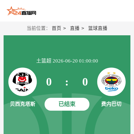
当前位置：
首页
直播
篮球直播
土篮超 2026-06-20 01:00:00
0
:
0
已结束
贝西克塔斯
费内巴切