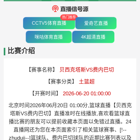
热门推荐
CCTV5体育直播
爱奇艺直播
咪咕体育直播
4K超清直播
比赛介绍
【赛事名称】
贝西克塔斯VS费内巴切
【赛事分类】
土篮超
【开赛时间】
2026-06-20 01:00:00
北京时间2026年06月20日 01:00分,篮球直播【贝西克
塔斯VS费内巴切】直播准时在线播放,喜欢看篮球直
播比赛的朋友可以提前收藏本页面以免错过直播。24
直播网还为您在本页面索引了相关篮球赛事、[!--
zhuduii--]篮球队、费内巴切球队的近期比赛列表以及