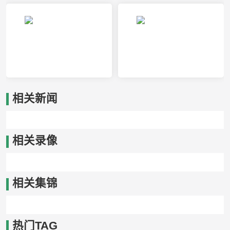
威尼斯雷耶VS瓦尔瑟
中央德国VS路德维希堡
相关新闻
相关录像
相关集锦
热门TAG