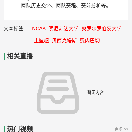
两队历史交锋、两队赛程、赛前分析等。
文本标签
NCAA
明尼苏达大学
奥罗尔罗伯茨大学
土篮超
贝西克塔斯
费内巴切
相关直播
暂无内容
热门视频
更多 >>