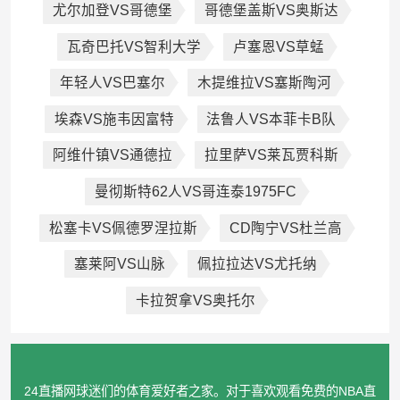
尤尔加登VS哥德堡
哥德堡盖斯VS奥斯达
瓦奇巴托VS智利大学
卢塞恩VS草蜢
年轻人VS巴塞尔
木提维拉VS塞斯陶河
埃森VS施韦因富特
法鲁人VS本菲卡B队
阿维什镇VS通德拉
拉里萨VS莱瓦贾科斯
曼彻斯特62人VS哥连泰1975FC
松塞卡VS佩德罗涅拉斯
CD陶宁VS杜兰高
塞莱阿VS山脉
佩拉拉达VS尤托纳
卡拉贺拿VS奥托尔
24直播网球迷们的体育爱好者之家。对于喜欢观看免费的NBA直