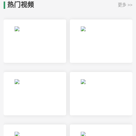
热门视频
更多 >>
乌德勒支VS奈梅亨
马斯特里赫特VS海牙
赫曼施塔特VS加拉茨钢铁
ADO海牙女足VS特温特女足