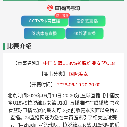
热门推荐
CCTV5体育直播
爱奇艺直播
咪咕体育直播
4K超清直播
比赛介绍
【赛事名称】
中国女篮U18VS拉脱维亚女篮U18
【赛事分类】
国际赛女
【开赛时间】
2026-06-19 20:30:00
北京时间2026年06月19日 20:30分,篮球直播【中国女
篮U18VS拉脱维亚女篮U18】直播准时在线播放,喜欢
看篮球直播比赛的朋友可以提前收藏本页面以免错过
直播。24直播网还为您在本页面索引了相关篮球赛
事、[!--zhuduii--]篮球队、拉脱维亚女篮U18球队的近