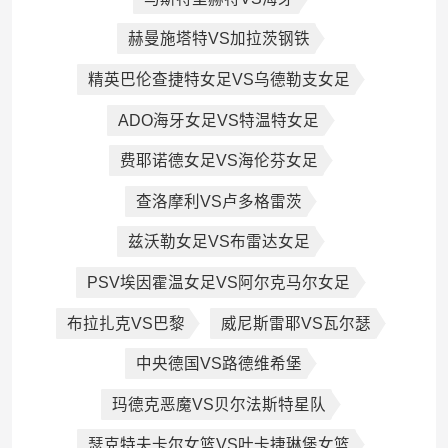
赫曼施塔特VS加拉茨钢铁
精英巴伦查捷特女足VS乌德勒支女足
ADO海牙女足VS特温特女足
费耶诺德女足VS海伦芬女足
查洛摩利VS卢多格雷茨
兹沃勒女足VS布雷达女足
PSV埃因霍温女足VS阿尔克马尔女足
布拉扎克VS巴黎
威尼斯雷耶VS瓦尔瑟
中央德国VS路德维希堡
玛德克恶魔VS贝尔法斯特星队
瑟克特夫卡尔女篮VS叶卡捷琳堡女篮