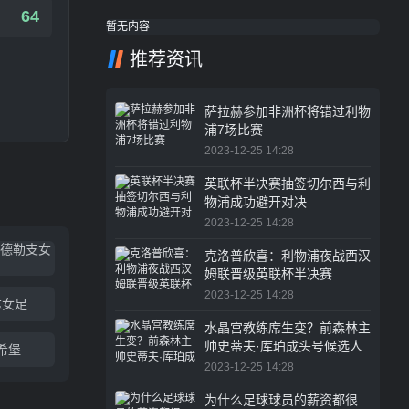
64
暂无内容
推荐资讯
萨拉赫参加非洲杯将错过利物
浦7场比赛
2023-12-25 14:28
英联杯半决赛抽签切尔西与利
物浦成功避开对决
2023-12-25 14:28
乌德勒支女
克洛普欣喜：利物浦夜战西汉
姆联晋级英联杯半决赛
2023-12-25 14:28
达女足
水晶宫教练席生变？前森林主
帅史蒂夫·库珀成头号候选人
希堡
2023-12-25 14:28
为什么足球球员的薪资都很