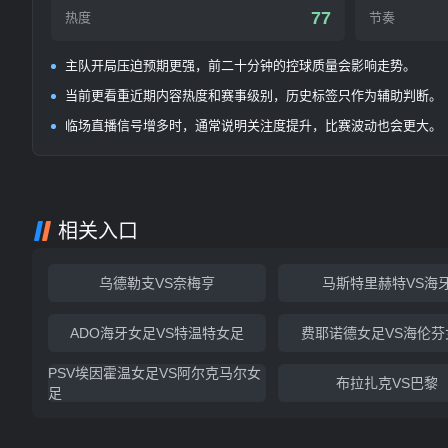
77
热度
节奏
主队开局压迫预期更强，前二十分钟的控球质量会影响走势。
当前更看重近期内容热度和赛事级别，历史标签只作为辅助判断。
临场直播信号增多时，通常说明关注度提升，比赛波动也会更大。
相关入口
乌德勒支VS奈梅亨
马斯特里赫特VS海
ADO海牙女足VS特温特女足
费耶诺德女足VS海伦芬
PSV埃因霍温女足VS阿尔克马尔女
布拉扎克VS巴黎
足