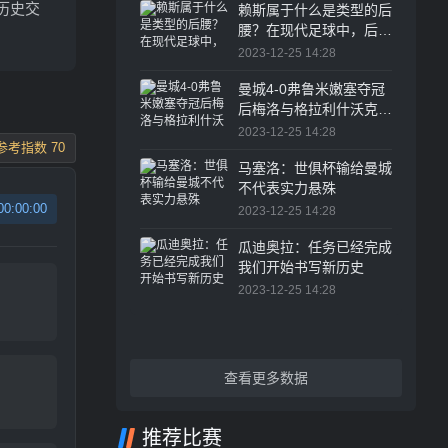
历史交
赖斯属于什么是类型的后
腰？在现代足球中，后腰
的角色越来越重要
2023-12-25 14:28
曼城4-0弗鲁米嫩塞夺冠
后梅洛与格拉利什沃克发
生冲突
2023-12-25 14:28
参考指数 70
马塞洛：世俱杯输给曼城
不代表实力悬殊
00:00:00
2023-12-25 14:28
瓜迪奥拉：任务已经完成
我们开始书写新历史
2023-12-25 14:28
查看更多数据
推荐比赛