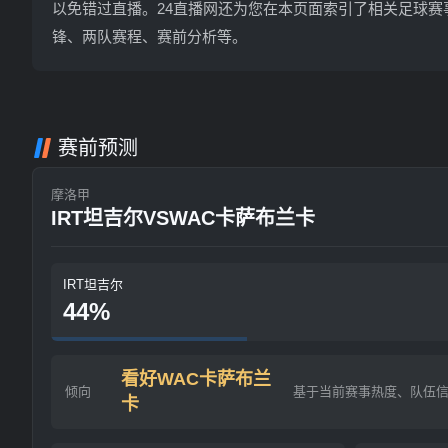
以免错过直播。24直播网还为您在本页面索引了相关足球赛
锋、两队赛程、赛前分析等。
赛前预测
摩洛甲
IRT坦吉尔VSWAC卡萨布兰卡
IRT坦吉尔
44%
看好WAC卡萨布兰
倾向
基于当前赛事热度、队伍
卡