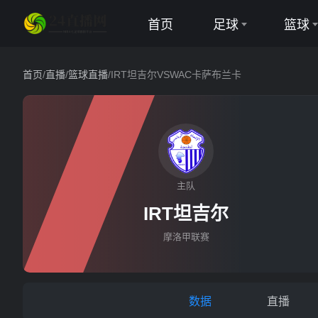
首页
足球
篮球
英超
NBA
首页
/
直播
/
篮球直播
/
IRT坦吉尔VSWAC卡萨布兰卡
西甲
CBA
意甲
德甲
主队
IRT坦吉尔
法甲
IRT坦吉尔
欧冠
摩洛甲联赛
中超
世界杯
数据
直播