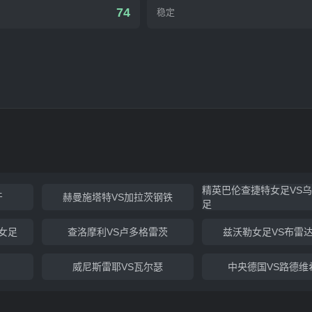
74
稳定
精英巴伦查捷特女足VS
牙
赫曼施塔特VS加拉茨钢铁
足
女足
查洛摩利VS卢多格雷茨
兹沃勒女足VS布雷
威尼斯雷耶VS瓦尔瑟
中央德国VS路德维