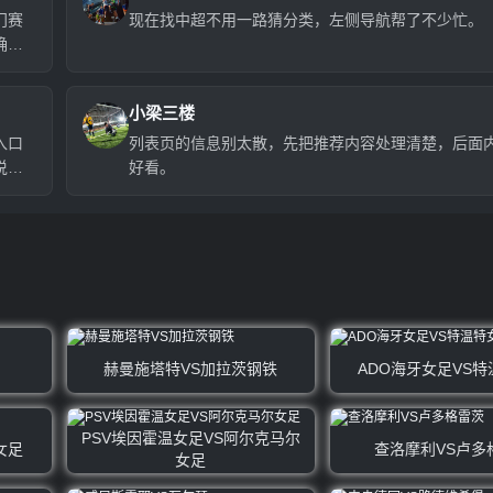
门赛
现在找中超不用一路猜分类，左侧导航帮了不少忙。
确实
小梁三楼
入口
列表页的信息别太散，先把推荐内容处理清楚，后面
说
好看。
赫曼施塔特VS加拉茨钢铁
ADO海牙女足VS
PSV埃因霍温女足VS阿尔克马尔
女足
查洛摩利VS卢多
女足