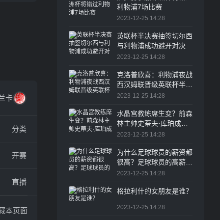
利物浦7场比赛
2023-12-25 14:28
英联杯半决赛抽签切尔西
与利物浦成功避开对决
2023-12-25 14:28
克洛普欣喜：利物浦夜战
西汉姆联晋级英联杯半决
赛
2023-12-25 14:28
兰卡
水晶宫教练席生变？前森
林主帅史蒂夫·库珀成头
分类
号候选人
2023-12-25 14:28
为什么足球球员的薪资都
开赛
很高？足球球员的高薪水
一直是体育圈乃至整个职
2023-12-25 14:28
直播
业界的热议话题
格拉利什的女朋友是谁？
2023-12-25 14:28
收藏本页面