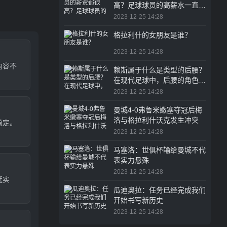
高？足球球员的高薪水一直是
体育圈乃至整个职业界的热议
2023-12-25 14:28
话题
格拉利什的女朋友是谁？
2023-12-25 14:28
内容不
赖斯属于什么是类型的后腰？
在现代足球中，后腰的角色越
来越重要
2023-12-25 14:28
曼城4-0弗鲁米嫩塞夺冠后梅
洛与格拉利什沃克发生冲突
稳定。
2023-12-25 14:28
马塞洛：世俱杯输给曼城不代
表实力悬殊
2023-12-25 14:28
挺实
瓜迪奥拉：任务已经完成我们
。
开始书写新历史
2023-12-25 14:28