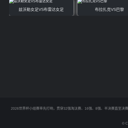
兹沃勒女足VS布雷达女足
布拉扎克VS巴黎
2026世界杯小组赛率先打响，贯穿32强淘汰赛、16强、8强、半决赛直至
© C