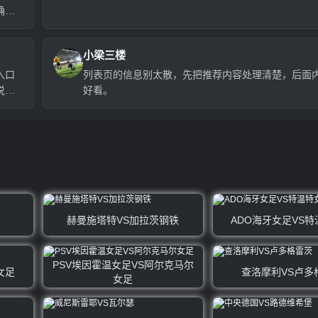
确实
小梁三楼
入口
列表页的信息别太散，先把推荐内容处理清楚，后面
说
好看。
赫曼施塔特VS加拉茨钢铁
ADO海牙女足VS
PSV埃因霍温女足VS阿尔克马尔
女足
查洛摩利VS卢多
女足