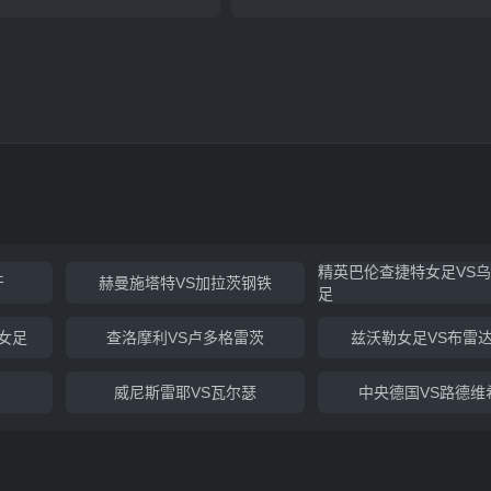
精英巴伦查捷特女足VS
牙
赫曼施塔特VS加拉茨钢铁
足
女足
查洛摩利VS卢多格雷茨
兹沃勒女足VS布雷
威尼斯雷耶VS瓦尔瑟
中央德国VS路德维