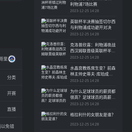
利物浦7场比赛
2023-12-25 14:28
英联杯半决赛抽签切尔西
与利物浦成功避开对决
2023-12-25 14:28
克洛普欣喜：利物浦夜战
西汉姆联晋级英联杯半决
赛
2023-12-25 14:28
C哥里
水晶宫教练席生变？前森
林主帅史蒂夫·库珀成头
分类
号候选人
2023-12-25 14:28
为什么足球球员的薪资都
开赛
很高？足球球员的高薪水
一直是体育圈乃至整个职
2023-12-25 14:28
直播
业界的热议话题
格拉利什的女朋友是谁？
2023-12-25 14:28
面以免错