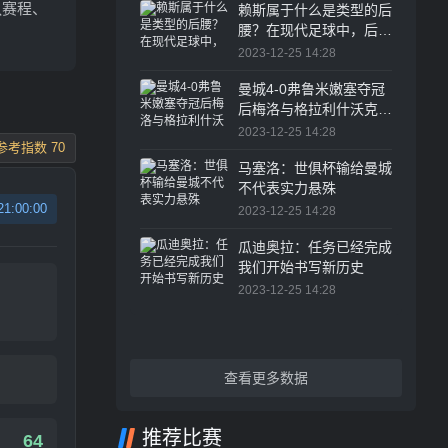
队赛程、
赖斯属于什么是类型的后
腰？在现代足球中，后腰
的角色越来越重要
2023-12-25 14:28
曼城4-0弗鲁米嫩塞夺冠
后梅洛与格拉利什沃克发
生冲突
2023-12-25 14:28
参考指数 70
马塞洛：世俱杯输给曼城
不代表实力悬殊
21:00:00
2023-12-25 14:28
瓜迪奥拉：任务已经完成
我们开始书写新历史
2023-12-25 14:28
查看更多数据
推荐比赛
64