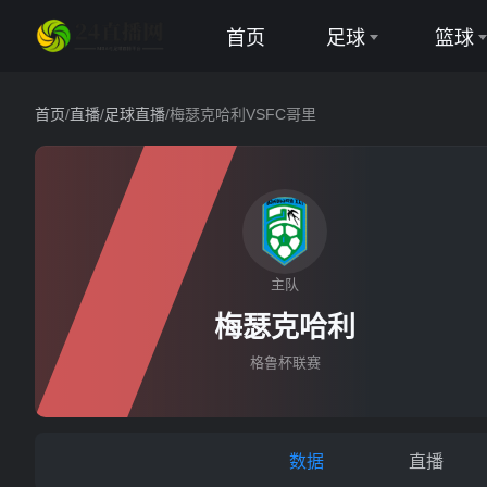
首页
足球
篮球
英超
NBA
首页
/
直播
/
足球直播
/
梅瑟克哈利VSFC哥里
西甲
CBA
意甲
德甲
主队
梅瑟克哈利
法甲
梅瑟克哈利
欧冠
格鲁杯联赛
中超
世界杯
数据
直播