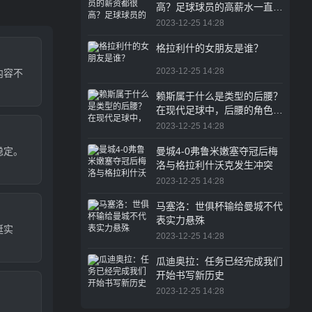
高？足球球员的高薪水一直是
体育圈乃至整个职业界的热议
2023-12-25 14:28
话题
格拉利什的女朋友是谁？
2023-12-25 14:28
内容不
赖斯属于什么是类型的后腰？
在现代足球中，后腰的角色越
来越重要
2023-12-25 14:28
稳定。
曼城4-0弗鲁米嫩塞夺冠后梅
洛与格拉利什沃克发生冲突
2023-12-25 14:28
马塞洛：世俱杯输给曼城不代
表实力悬殊
挺实
2023-12-25 14:28
。
瓜迪奥拉：任务已经完成我们
开始书写新历史
2023-12-25 14:28