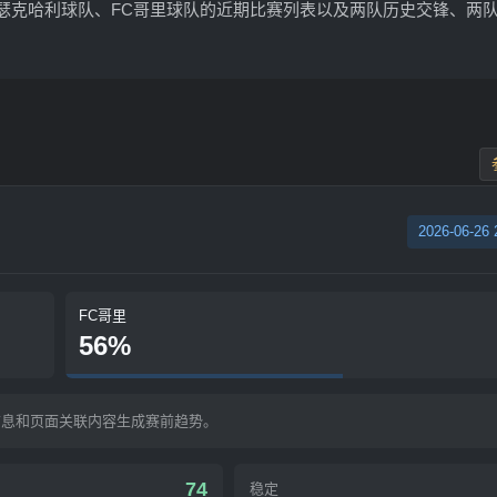
瑟克哈利球队、FC哥里球队的近期比赛列表以及两队历史交锋、两
2026-06-26 
FC哥里
56%
信息和页面关联内容生成赛前趋势。
74
稳定