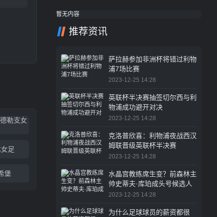
暂无内容
推荐资讯
萨拉赫参加非洲杯将错过利物
浦7场比赛
2023-12-25 14:28
英联杯半决赛抽签切尔西与利
物浦成功避开对决
2023-12-25 14:28
乌德勒支女
克洛普欣喜：利物浦夜战西汉
姆联晋级英联杯半决赛
达女足
2023-12-25 14:28
希堡
水晶宫教练席生变？前森林主
帅史蒂夫·库珀成头号候选人
2023-12-25 14:28
为什么足球球员的薪资都很