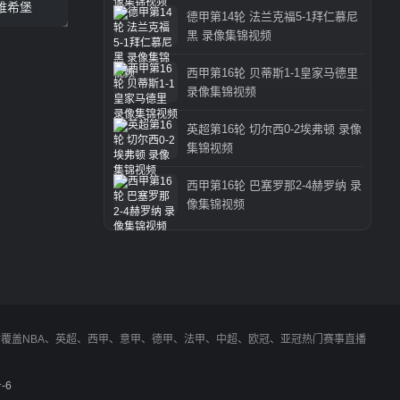
维希堡
德甲第14轮 法兰克福5-1拜仁慕尼
黑 录像集锦视频
西甲第16轮 贝蒂斯1-1皇家马德里
录像集锦视频
英超第16轮 切尔西0-2埃弗顿 录像
集锦视频
西甲第16轮 巴塞罗那2-4赫罗纳 录
像集锦视频
同时覆盖NBA、英超、西甲、意甲、德甲、法甲、中超、欧冠、亚冠热门赛事直播
-6