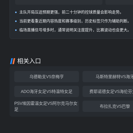
主队开局压迫预期更强，前二十分钟的控球质量会影响走势。
当前更看重近期内容热度和赛事级别，历史标签只作为辅助判断。
临场直播信号增多时，通常说明关注度提升，比赛波动也会更大。
相关入口
乌德勒支VS奈梅亨
马斯特里赫特VS海
ADO海牙女足VS特温特女足
费耶诺德女足VS海伦芬
PSV埃因霍温女足VS阿尔克马尔女
布拉扎克VS巴黎
足