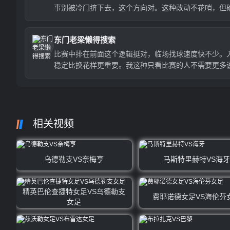
事别被冷门挤下去，这个方向对。这种改动不花哨，但
有用。
东门老梁懒得搜索
比赛中排在前面这个逻辑挺对，临场找球速度快不少。
稳定比换花样更重要。我这种只看比赛的人不需要更多
明。
相关视频
乌德勒支VS奈梅亨
马斯特里赫特VS海牙
精英巴伦查捷特女足VS乌德勒支
费耶诺德女足VS海伦芬
女足