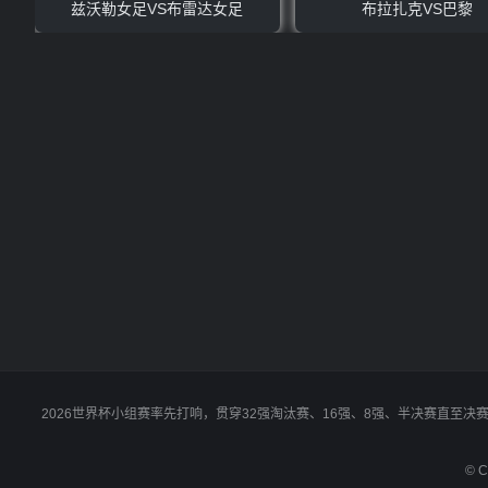
兹沃勒女足VS布雷达女足
布拉扎克VS巴黎
2026世界杯小组赛率先打响，贯穿32强淘汰赛、16强、8强、半决赛直至
© C