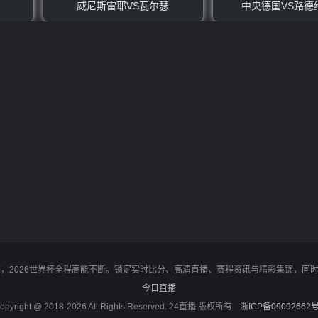
威尼斯雷耶VS瓦尔瑟
中央德国VS路德
决赛，2026世界杯全程高能不断。锁定实时比分、高清直播、赛程资讯与精彩集锦，
今日直播
opyright @ 2018-2026 All Rights Reserved. 24直播 版权所有
浙ICP备09092662号