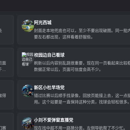
阿光西城
处
封面走本地兜底也可以，至少不要出现破图。同一批
要左右都出现，这样看着舒服些。
校园边自己看球
页面
刷新以后内容别乱跳很重要，现在同一页看起来比较
千多
数据正常以后，页面可信度会高不少。
新区小杜早场党
做得
错过比赛以后顺手找录像，回放页能接上去，这一点
用。这个站要是一直保持这种分类，找球会轻松很多
小刘不爱弹窗直播党
门赛
现在找中超不用一路猜分类，左侧导航帮了不少忙。