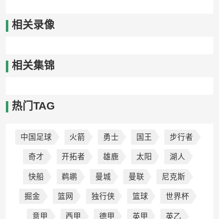
相关录像
相关集锦
热门TAG
中国足球
火箭
勇士
国王
步行者
奇才
开拓者
雄鹿
太阳
湖人
快船
鹈鹕
曼城
曼联
尼克斯
掘金
篮网
独行侠
篮球
世界杯
意甲
西甲
德甲
英甲
英乙