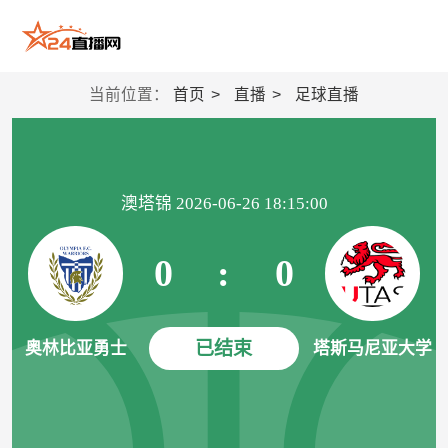
当前位置：
首页
直播
足球直播
澳塔锦 2026-06-26 18:15:00
0
:
0
已结束
奥林比亚勇士
塔斯马尼亚大学