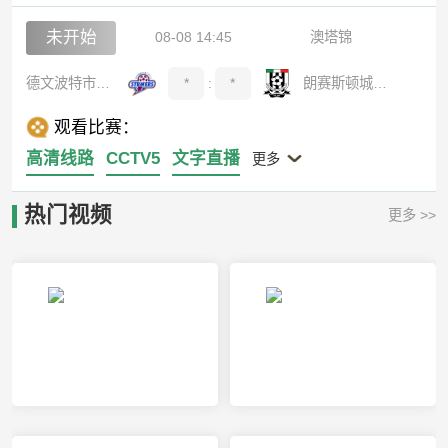
未开始
08-08 14:45
澳塔锦
德文波特市后备队
*
:
*
朗赛斯顿城B队
观看比赛：
高清线路
CCTV5
文字直播
更多
热门视频
更多 >>
乌德勒支VS奈梅亨
马斯特里赫特VS海牙