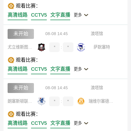
观看比赛：
高清线路
CCTV5
文字直播
更多
未开始
08-08 14:45
澳塔锦
尤立维斯图尼B队
*
:
*
萨默塞特
观看比赛：
高清线路
CCTV5
文字直播
更多
未开始
08-08 14:45
澳塔锦
朗塞斯顿联后备队
*
:
*
瑞维尔塞德奥林匹克B队
观看比赛：
高清线路
CCTV5
文字直播
更多