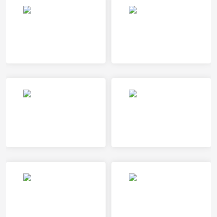
赫曼施塔特VS加拉茨钢铁
ADO海牙女足VS特温特女足
精英巴伦查捷特女足VS乌德勒支女足
费耶诺德女足VS海伦芬女足