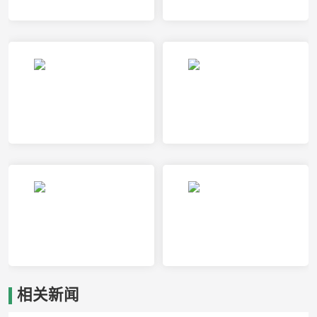
PSV埃因霍温女足VS阿尔克马尔女足
查洛摩利VS卢多格雷茨
兹沃勒女足VS布雷达女足
布拉扎克VS巴黎
威尼斯雷耶VS瓦尔瑟
中央德国VS路德维希堡
相关新闻