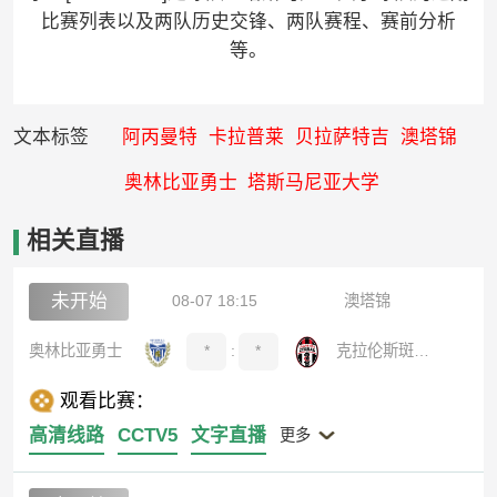
比赛列表以及两队历史交锋、两队赛程、赛前分析
等。
文本标签
阿丙曼特
卡拉普莱
贝拉萨特吉
澳塔锦
奥林比亚勇士
塔斯马尼亚大学
相关直播
未开始
08-07 18:15
澳塔锦
奥林比亚勇士
*
:
*
克拉伦斯斑马后备队
观看比赛：
高清线路
CCTV5
文字直播
更多