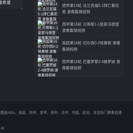
维希堡
德甲第14轮 法兰克福5-1拜仁慕尼
黑 录像集锦视频
西甲第16轮 贝蒂斯1-1皇家马德里
录像集锦视频
英超第16轮 切尔西0-2埃弗顿 录像
集锦视频
西甲第16轮 巴塞罗那2-4赫罗纳 录
像集锦视频
同时覆盖NBA、英超、西甲、意甲、德甲、法甲、中超、欧冠、亚冠热门赛事直播
-6