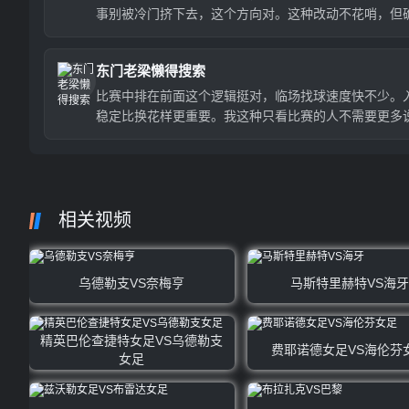
事别被冷门挤下去，这个方向对。这种改动不花哨，但
有用。
东门老梁懒得搜索
比赛中排在前面这个逻辑挺对，临场找球速度快不少。
稳定比换花样更重要。我这种只看比赛的人不需要更多
明。
相关视频
乌德勒支VS奈梅亨
马斯特里赫特VS海牙
精英巴伦查捷特女足VS乌德勒支
费耶诺德女足VS海伦芬
女足