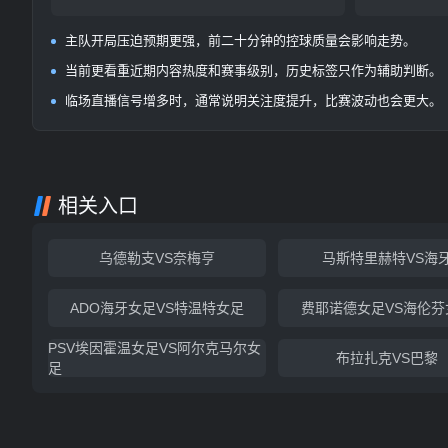
主队开局压迫预期更强，前二十分钟的控球质量会影响走势。
当前更看重近期内容热度和赛事级别，历史标签只作为辅助判断。
临场直播信号增多时，通常说明关注度提升，比赛波动也会更大。
相关入口
乌德勒支VS奈梅亨
马斯特里赫特VS海
ADO海牙女足VS特温特女足
费耶诺德女足VS海伦芬
PSV埃因霍温女足VS阿尔克马尔女
布拉扎克VS巴黎
足