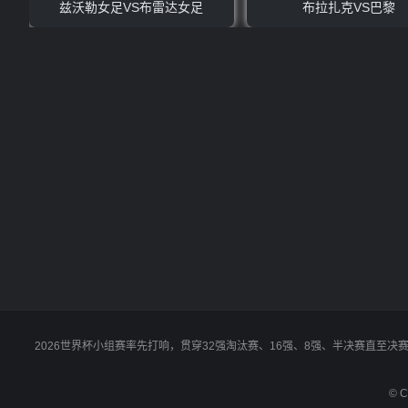
兹沃勒女足VS布雷达女足
布拉扎克VS巴黎
2026世界杯小组赛率先打响，贯穿32强淘汰赛、16强、8强、半决赛直至
© C