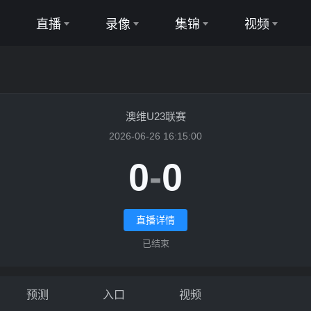
直播
录像
集锦
视频
足球直播
足球录像
足球集锦
足球视频
篮球直播
篮球录像
篮球集锦
篮球视频
澳维U23联赛
2026-06-26 16:15:00
0
-
0
特斯U23VS墨尔本城U23
直播详情
已结束
预测
入口
视频