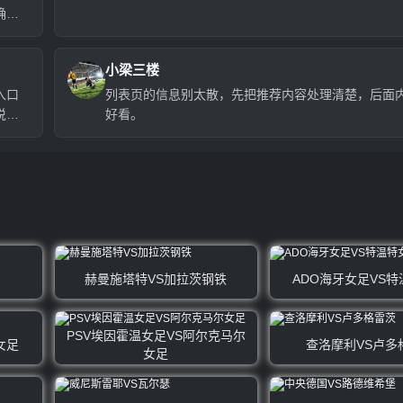
确实
小梁三楼
入口
列表页的信息别太散，先把推荐内容处理清楚，后面
说
好看。
赫曼施塔特VS加拉茨钢铁
ADO海牙女足VS
PSV埃因霍温女足VS阿尔克马尔
女足
查洛摩利VS卢多
女足