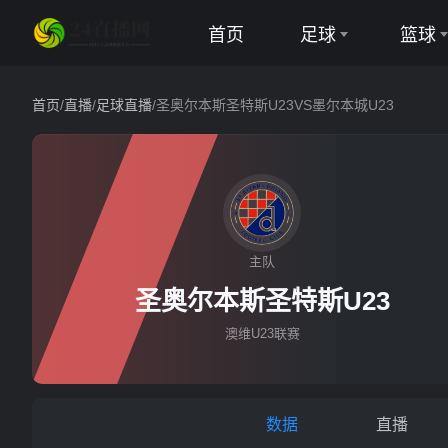
首页
足球
篮球
英超
NBA
首页
/
直播
/
足球直播
/
圣奥尔本斯圣特斯U23VS墨尔本城U23
西甲
CBA
意甲
德甲
主队
圣奥尔本斯圣
法甲
圣奥尔本斯圣特斯U23
欧冠
澳维U23联赛
中超
世界杯
数据
直播