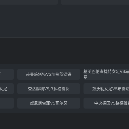
精英巴伦查捷特女足VS
牙
赫曼施塔特VS加拉茨钢铁
足
女足
查洛摩利VS卢多格雷茨
兹沃勒女足VS布雷
威尼斯雷耶VS瓦尔瑟
中央德国VS路德维