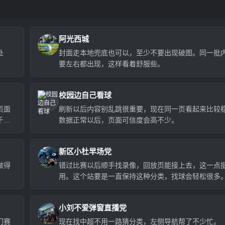
阿光西城
处
封面走本地兜底也可以，至少不要出现破图。同一批
要左右都出现，这样看着舒服些。
校园边自己看球
页面
刷新以后内容别乱跳很重要，现在同一页看起来比较
千多
数据正常以后，页面可信度会高不少。
新区小杜早场党
做得
错过比赛以后顺手找录像，回放页能接上去，这一点
用。这个站要是一直保持这种分类，找球会轻松很多
小刘不爱弹窗直播党
门赛
现在找中超不用一路猜分类，左侧导航帮了不少忙。