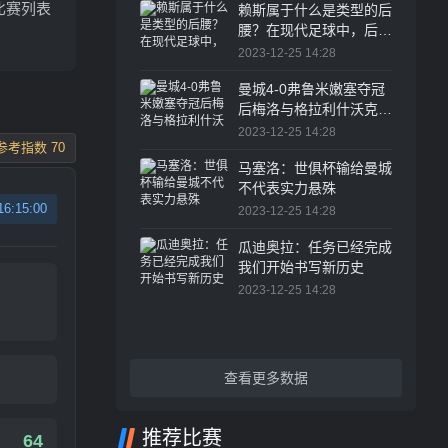
比赛列表
赖斯属于什么是类型的后
腰？在现代足球中，后腰
的角色越来越重要
2023-12-25 14:28
曼城4-0弗鲁米嫩塞夺冠
后梅洛与格拉利什沃克发
生冲突
2023-12-25 14:28
参考指数 70
马塞洛：世俱杯输给曼城
不代表实力悬殊
16:15:00
2023-12-25 14:28
瓜迪奥拉：任务已经完成
我们开始书写新历史
2023-12-25 14:28
查看更多数据
推荐比赛
64