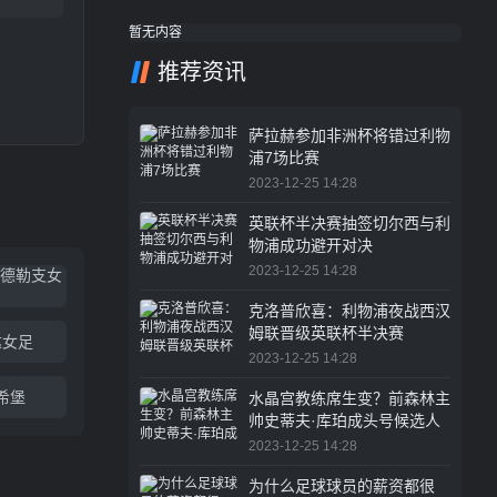
暂无内容
推荐资讯
萨拉赫参加非洲杯将错过利物
浦7场比赛
2023-12-25 14:28
英联杯半决赛抽签切尔西与利
物浦成功避开对决
2023-12-25 14:28
乌德勒支女
克洛普欣喜：利物浦夜战西汉
姆联晋级英联杯半决赛
达女足
2023-12-25 14:28
希堡
水晶宫教练席生变？前森林主
帅史蒂夫·库珀成头号候选人
2023-12-25 14:28
为什么足球球员的薪资都很