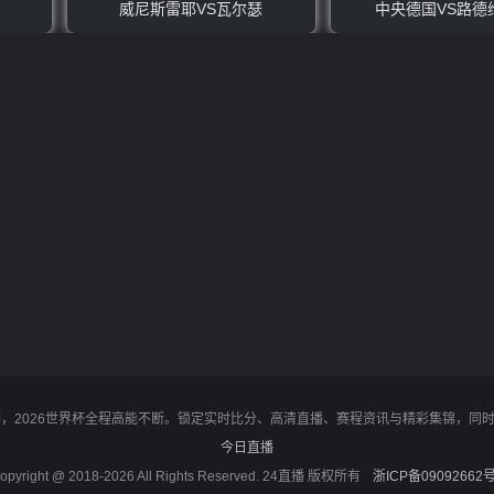
威尼斯雷耶VS瓦尔瑟
中央德国VS路德
决赛，2026世界杯全程高能不断。锁定实时比分、高清直播、赛程资讯与精彩集锦，
今日直播
opyright @ 2018-2026 All Rights Reserved. 24直播 版权所有
浙ICP备09092662号