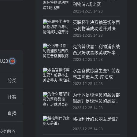
利物浦7场比赛
2023-12-25 14:28
英联杯半决赛抽签切尔西
与利物浦成功避开对决
2023-12-25 14:28
克洛普欣喜：利物浦夜战
西汉姆联晋级英联杯半决
赛
2023-12-25 14:28
U23
水晶宫教练席生变？前森
林主帅史蒂夫·库珀成头
分类
号候选人
2023-12-25 14:28
为什么足球球员的薪资都
开赛
很高？足球球员的高薪水
一直是体育圈乃至整个职
2023-12-25 14:28
直播
业界的热议话题
格拉利什的女朋友是谁？
2023-12-25 14:28
以提前收