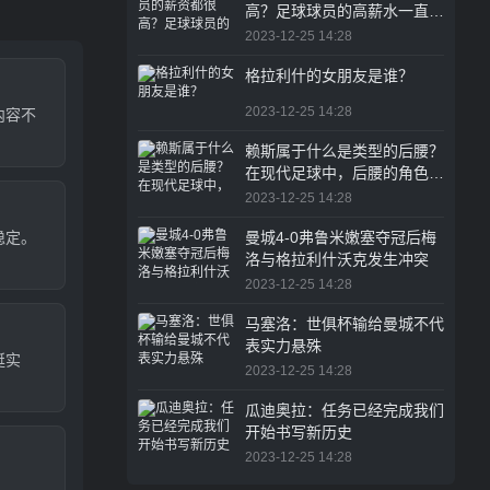
高？足球球员的高薪水一直是
体育圈乃至整个职业界的热议
2023-12-25 14:28
话题
格拉利什的女朋友是谁？
2023-12-25 14:28
内容不
赖斯属于什么是类型的后腰？
在现代足球中，后腰的角色越
来越重要
2023-12-25 14:28
稳定。
曼城4-0弗鲁米嫩塞夺冠后梅
洛与格拉利什沃克发生冲突
2023-12-25 14:28
马塞洛：世俱杯输给曼城不代
表实力悬殊
挺实
2023-12-25 14:28
。
瓜迪奥拉：任务已经完成我们
开始书写新历史
2023-12-25 14:28