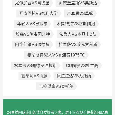
尤尔加登VS哥德堡
哥德堡盖斯VS奥斯达
瓦奇巴托VS智利大学
卢塞恩VS草蜢
年轻人VS巴塞尔
木提维拉VS塞斯陶河
埃森VS施韦因富特
法鲁人VS本菲卡B队
阿维什镇VS通德拉
拉里萨VS莱瓦贾科斯
曼彻斯特62人VS哥连泰1975FC
松塞卡VS佩德罗涅拉斯
CD陶宁VS杜兰高
塞莱阿VS山脉
佩拉拉达VS尤托纳
卡拉贺拿VS奥托尔
24直播网球迷们的体育爱好者之家。对于喜欢观看免费的NBA直