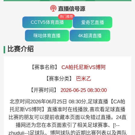
热门推荐
CCTV5体育直播
爱奇艺直播
咪咕体育直播
4K超清直播
比赛介绍
【赛事名称】
CA帕托尼斯VS博阿
【赛事分类】
巴米乙
【开赛时间】
2026-06-25 08:30:00
北京时间2026年06月25日 08:30分,足球直播【CA帕
托尼斯VS博阿】直播准时在线播放,喜欢看足球直播
比赛的朋友可以提前收藏本页面以免错过直播。24直
播网还为您在本页面索引了相关足球赛事、[!--
zhuduii--]足球队、博阿球队的近期比赛列表以及两队