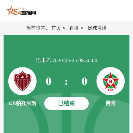
当前位置：
首页
直播
足球直播
巴米乙 2026-06-25 08:30:00
0
:
0
已结束
CA帕托尼斯
博阿