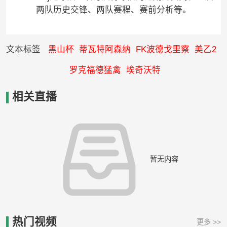
两队历史交锋、两队赛程、赛前分析等。
文本标签
黑山杯
蒂瓦特阿森纳
FK波德戈里察
美乙2
罗克福德猛禽
埃奇沃特
相关直播
暂无内容
热门视频
更多 >>