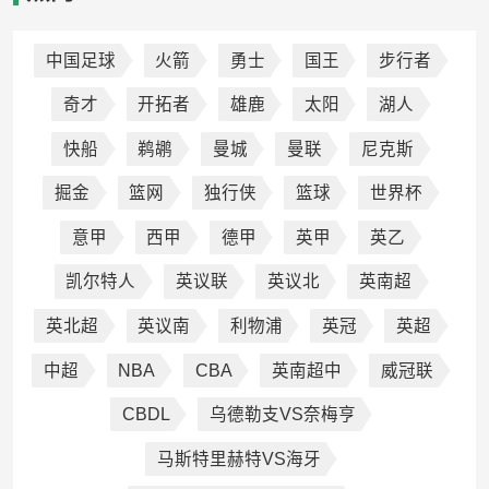
中国足球
火箭
勇士
国王
步行者
奇才
开拓者
雄鹿
太阳
湖人
快船
鹈鹕
曼城
曼联
尼克斯
掘金
篮网
独行侠
篮球
世界杯
意甲
西甲
德甲
英甲
英乙
凯尔特人
英议联
英议北
英南超
英北超
英议南
利物浦
英冠
英超
中超
NBA
CBA
英南超中
威冠联
CBDL
乌德勒支VS奈梅亨
马斯特里赫特VS海牙