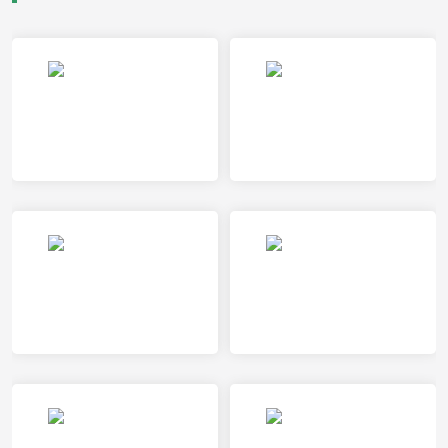
乌德勒支VS奈梅亨
马斯特里赫特VS海牙
赫曼施塔特VS加拉茨钢铁
ADO海牙女足VS特温特女足