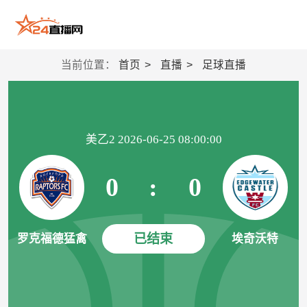
当前位置：
首页
直播
足球直播
美乙2 2026-06-25 08:00:00
0
:
0
已结束
罗克福德猛禽
埃奇沃特