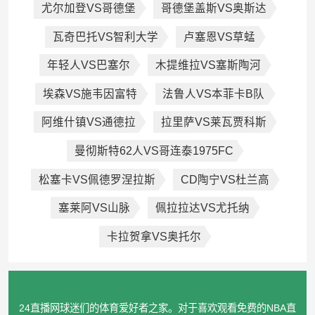
尤尔加登VS哥德堡
哥德堡盖斯VS奥斯达
瓦奇巴托VS智利大学
卢塞恩VS草蜢
年轻人VS巴塞尔
木提维拉VS塞斯陶河
埃森VS施韦因富特
法鲁人VS本菲卡B队
阿维什镇VS通德拉
拉里萨VS莱瓦贾科斯
曼彻斯特62人VS哥连泰1975FC
松塞卡VS佩德罗涅拉斯
CD陶宁VS杜兰高
塞莱阿VS山脉
佩拉拉达VS尤托纳
卡拉贺拿VS奥托尔
24直播网球迷们的体育爱好者之家。对于喜欢观看免费的NBA直