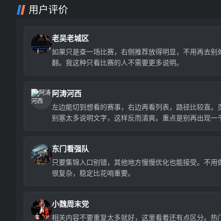
用户评价
老吴老城区
如果只是查一场比赛，右侧推荐放得明显，不用再去别
翻。我这种只看比赛的人不需要更多说明。
阿涛河西
左边能切到想看的赛事，右边再看列表，路径比较直。
别塞太多说明文字，这样反而清爽。重点是别再出现一
场那种数字了。
东门看强队
只要集锦入口别错，其他地方慢慢优化也能接受。不用
很复杂，稳定比花哨重要。
小魏周末党
相关内容不要重复太多就好，这里看着还有点区分。热