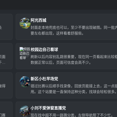
阿光西城
处
封面走本地兜底也可以，至少不要出现破图。同一批
要左右都出现，这样看着舒服些。
校园边自己看球
页面
刷新以后内容别乱跳很重要，现在同一页看起来比较
千多
数据正常以后，页面可信度会高不少。
新区小杜早场党
做得
错过比赛以后顺手找录像，回放页能接上去，这一点
用。这个站要是一直保持这种分类，找球会轻松很多
小刘不爱弹窗直播党
门赛
现在找中超不用一路猜分类，左侧导航帮了不少忙。