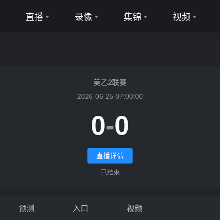
直播
录像
集锦
视频
足球直播
足球录像
足球集锦
足球视频
篮球直播
篮球录像
篮球集锦
篮球视频
美乙2联赛
2026-06-25 07:00:00
0
-
0
S中西部联队直播
直播详情
已结束
预测
入口
视频