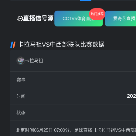
热门推荐
直播信号源
CCTV5体育直播
爱奇艺直播
卡拉马祖VS中西部联队比赛数据
卡拉马祖
赛事
202
时间
状态
北京时间06月25日 07:00分，足球直播【卡拉马祖VS