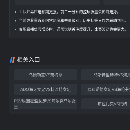
主队开局压迫预期更强，前二十分钟的控球质量会影响走势。
当前更看重近期内容热度和赛事级别，历史标签只作为辅助判断。
临场直播信号增多时，通常说明关注度提升，比赛波动也会更大。
相关入口
乌德勒支VS奈梅亨
马斯特里赫特VS海
ADO海牙女足VS特温特女足
费耶诺德女足VS海伦芬
PSV埃因霍温女足VS阿尔克马尔女
布拉扎克VS巴黎
足