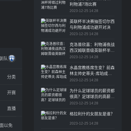
利物浦7场比赛
2023-12-25 14:28
英联杯半决赛抽签切尔西
与利物浦成功避开对决
2023-12-25 14:28
克洛普欣喜：利物浦夜战
西汉姆联晋级英联杯半决
赛
2023-12-25 14:28
联队
水晶宫教练席生变？前森
林主帅史蒂夫·库珀成头
分类
号候选人
2023-12-25 14:28
为什么足球球员的薪资都
开赛
很高？足球球员的高薪水
一直是体育圈乃至整个职
2023-12-25 14:28
直播
业界的热议话题
格拉利什的女朋友是谁？
2023-12-25 14:28
页面以免