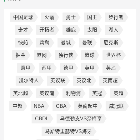
中国足球
火箭
勇士
国王
步行者
奇才
开拓者
雄鹿
太阳
湖人
快船
鹈鹕
曼城
曼联
尼克斯
掘金
篮网
独行侠
篮球
世界杯
意甲
西甲
德甲
英甲
英乙
凯尔特人
英议联
英议北
英南超
英北超
英议南
利物浦
英冠
英超
中超
NBA
CBA
英南超中
威冠联
CBDL
乌德勒支VS奈梅亨
马斯特里赫特VS海牙