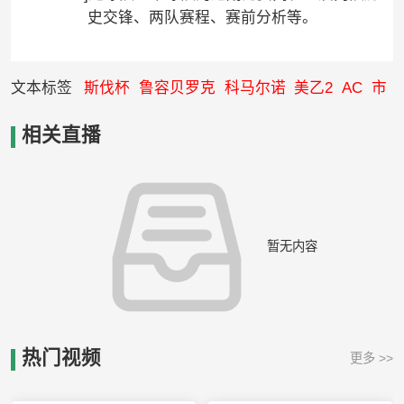
史交锋、两队赛程、赛前分析等。
文本标签
斯伐杯
鲁容贝罗克
科马尔诺
美乙2
AC
市
相关直播
暂无内容
热门视频
更多 >>