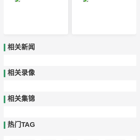
威尼斯雷耶VS瓦尔瑟
中央德国VS路德维希堡
相关新闻
相关录像
相关集锦
热门TAG