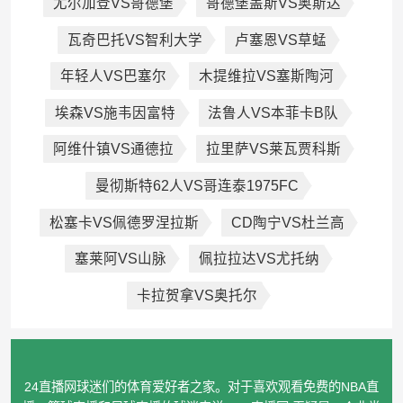
尤尔加登VS哥德堡
哥德堡盖斯VS奥斯达
瓦奇巴托VS智利大学
卢塞恩VS草蜢
年轻人VS巴塞尔
木提维拉VS塞斯陶河
埃森VS施韦因富特
法鲁人VS本菲卡B队
阿维什镇VS通德拉
拉里萨VS莱瓦贾科斯
曼彻斯特62人VS哥连泰1975FC
松塞卡VS佩德罗涅拉斯
CD陶宁VS杜兰高
塞莱阿VS山脉
佩拉拉达VS尤托纳
卡拉贺拿VS奥托尔
24直播网球迷们的体育爱好者之家。对于喜欢观看免费的NBA直