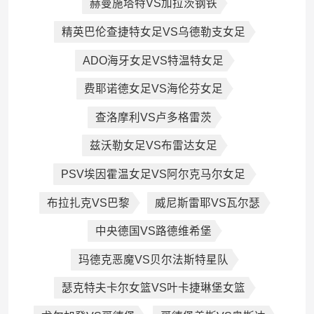
赫曼施塔特VS加拉茨钢铁
精英巴伦查捷特女足VS乌德勒支女足
ADO海牙女足VS特温特女足
费耶诺德女足VS海伦芬女足
查洛摩利VS卢多格雷茨
兹沃勒女足VS布雷达女足
PSV埃因霍温女足VS阿尔克马尔女足
布拉扎克VS巴黎
威尼斯雷耶VS瓦尔瑟
中央德国VS路德维希堡
玛德克恶魔VS贝尔法斯特星队
瑟克特夫卡尔女篮VS叶卡捷琳堡女篮