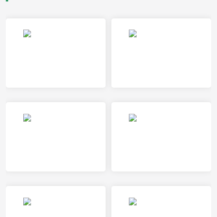
乌德勒支VS奈梅亨
马斯特里赫特VS海牙
赫曼施塔特VS加拉茨钢铁
ADO海牙女足VS特温特女足