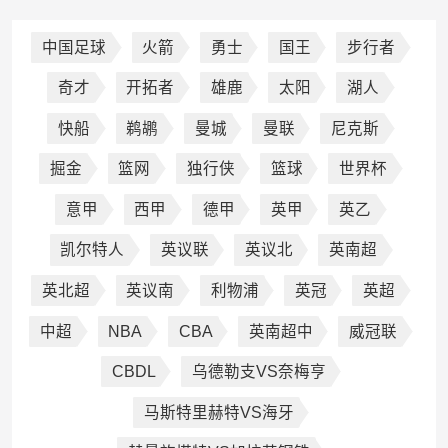
中国足球
火箭
勇士
国王
步行者
奇才
开拓者
雄鹿
太阳
湖人
快船
鹈鹕
曼城
曼联
尼克斯
掘金
篮网
独行侠
篮球
世界杯
意甲
西甲
德甲
英甲
英乙
凯尔特人
英议联
英议北
英南超
英北超
英议南
利物浦
英冠
英超
中超
NBA
CBA
英南超中
威冠联
CBDL
乌德勒支VS奈梅亨
马斯特里赫特VS海牙