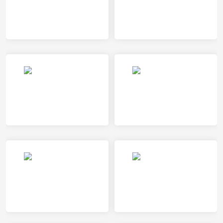
精英巴伦查捷特女足VS乌德勒支女足
费耶诺德女足VS海伦芬女足
PSV埃因霍温女足VS阿尔克马尔女足
查洛摩利VS卢多格雷茨
兹沃勒女足VS布雷达女足
布拉扎克VS巴黎