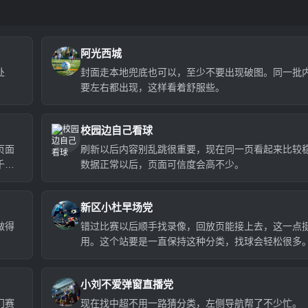
阿光西城
处
封面走本地兜底也可以，至少不要出现破图。同一批
要左右都出现，这样看着舒服些。
校园边自己看球
页面
刷新以后内容别乱跳很重要，现在同一页看起来比较
千多
数据正常以后，页面可信度会高不少。
新区小杜早场党
做得
错过比赛以后顺手找录像，回放页能接上去，这一点
用。这个站要是一直保持这种分类，找球会轻松很多
小刘不爱弹窗直播党
门赛
现在找中超不用一路猜分类，左侧导航帮了不少忙。