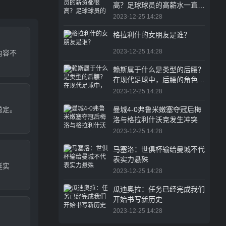
高？足球球员的高薪水一直是
体育圈乃至整个职业界的热议
2023-12-25 14:28
话题
格拉利什的女朋友是谁？
2023-12-25 14:28
内容不
赖斯属于什么是类型的后腰？
在现代足球中，后腰的角色越
来越重要
2023-12-25 14:28
稳定。
曼城4-0弗鲁米嫩塞夺冠后梅
洛与格拉利什沃克发生冲突
2023-12-25 14:28
马塞洛：世俱杯输给曼城不代
表实力悬殊
挺实
2023-12-25 14:28
。
瓜迪奥拉：任务已经完成我们
开始书写新历史
2023-12-25 14:28