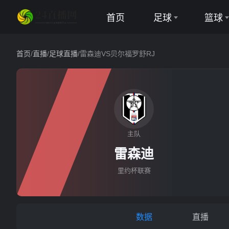
首页
足球
篮球
英超
NBA
首页
/
直播
/
足球直播
/
雷森迪VS贝尔福罗舒RJ
西甲
CBA
意甲
德甲
主队
雷森迪VS
法甲
雷森迪
欧冠
里约杯联赛
中超
世界杯
数据
直播