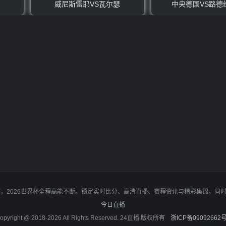
威尼斯雷耶VS瓦尔瑟
中央德国VS路德
决赛，2026世界杯全程高能不断。锁定实时比分、高清直播、赛程资讯与精彩集锦，
今日直播
opyright @ 2018-2026 All Rights Reserved. 24直播 版权所有
浙ICP备09092662号