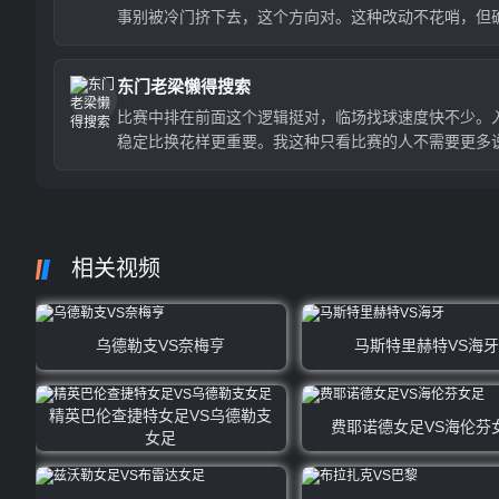
事别被冷门挤下去，这个方向对。这种改动不花哨，但
有用。
东门老梁懒得搜索
比赛中排在前面这个逻辑挺对，临场找球速度快不少。
稳定比换花样更重要。我这种只看比赛的人不需要更多
明。
相关视频
乌德勒支VS奈梅亨
马斯特里赫特VS海牙
精英巴伦查捷特女足VS乌德勒支
费耶诺德女足VS海伦芬
女足