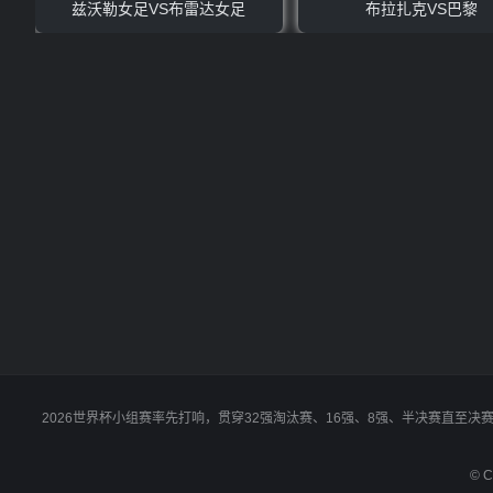
兹沃勒女足VS布雷达女足
布拉扎克VS巴黎
2026世界杯小组赛率先打响，贯穿32强淘汰赛、16强、8强、半决赛直至
© C