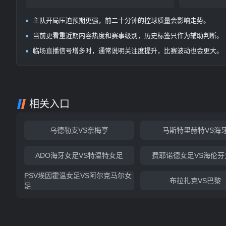
主队开局压迫预期更强，前二十分钟的控球质量会影响走势。
当前更看重近期内容热度和赛事级别，历史标签只作为辅助判断。
临场直播信号增多时，通常说明关注度提升，比赛波动也会更大。
相关入口
乌德勒支VS奈梅亨
马斯特里赫特VS海
ADO海牙女足VS特温特女足
费耶诺德女足VS海伦芬
PSV埃因霍温女足VS阿尔克马尔女
布拉扎克VS巴黎
足