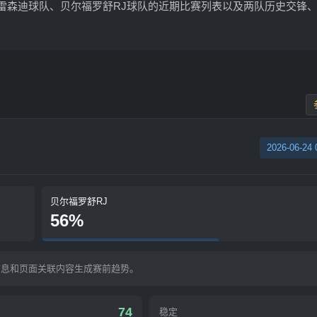
雷森迪球队、贝尔福罗舒RJ球队的近期比赛列表以及两队历史交锋
2026-06-24 
贝尔福罗舒RJ
56%
信息和页面关联内容生成赛前趋势。
74
稳定