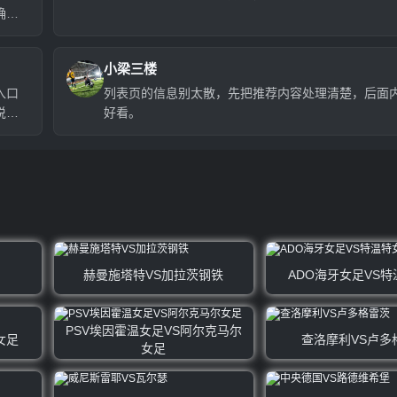
确实
小梁三楼
入口
列表页的信息别太散，先把推荐内容处理清楚，后面
说
好看。
赫曼施塔特VS加拉茨钢铁
ADO海牙女足VS
PSV埃因霍温女足VS阿尔克马尔
女足
查洛摩利VS卢多
女足