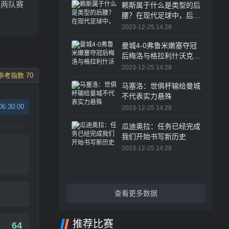
、两队赛
赖斯属于什么是类型的后
腰？在现代足球中，后腰
的角色越来越重要
2023-12-25 14:28
曼城4-0弗鲁米嫩塞夺冠
后梅洛与格拉利什沃克发
生冲突
2023-12-25 14:28
参考指数 70
马塞洛：世俱杯输给曼城
不代表实力悬殊
06:30:00
2023-12-25 14:28
瓜迪奥拉：任务已经完成
我们开始书写新历史
2023-12-25 14:28
查看更多数据
推荐比赛
64