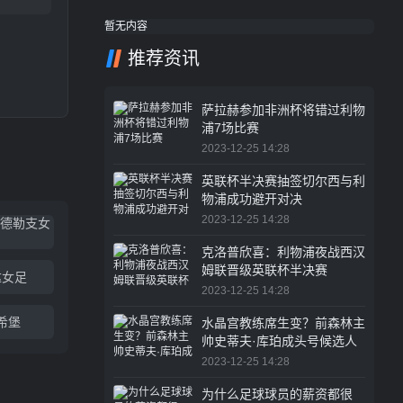
暂无内容
推荐资讯
萨拉赫参加非洲杯将错过利物
浦7场比赛
2023-12-25 14:28
英联杯半决赛抽签切尔西与利
物浦成功避开对决
2023-12-25 14:28
乌德勒支女
克洛普欣喜：利物浦夜战西汉
姆联晋级英联杯半决赛
达女足
2023-12-25 14:28
希堡
水晶宫教练席生变？前森林主
帅史蒂夫·库珀成头号候选人
2023-12-25 14:28
为什么足球球员的薪资都很