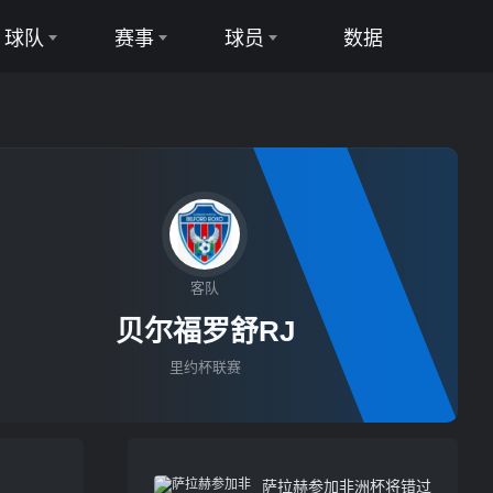
球队
赛事
球员
数据
足球队
足球联赛
足球球员
篮球队
篮球联赛
篮球球员
客队
贝尔福罗舒RJ
里约杯联赛
萨拉赫参加非洲杯将错过