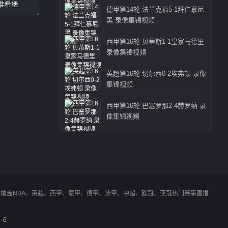
维希堡
德甲第14轮 法兰克福5-1拜仁慕尼
黑 录像集锦视频
西甲第16轮 贝蒂斯1-1皇家马德里
录像集锦视频
英超第16轮 切尔西0-2埃弗顿 录像
集锦视频
西甲第16轮 巴塞罗那2-4赫罗纳 录
像集锦视频
同时覆盖NBA、英超、西甲、意甲、德甲、法甲、中超、欧冠、亚冠热门赛事直播
-6