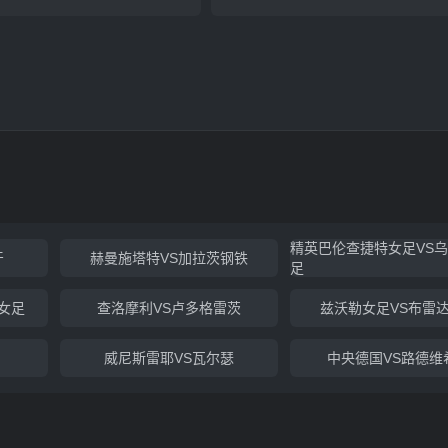
精英巴伦查捷特女足VS
牙
赫曼施塔特VS加拉茨钢铁
足
女足
查洛摩利VS卢多格雷茨
兹沃勒女足VS布雷
威尼斯雷耶VS瓦尔瑟
中央德国VS路德维