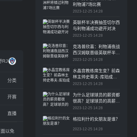
利物浦7场比赛
2023-12-25 14:28
英联杯半决赛抽签切尔西
与利物浦成功避开对决
2023-12-25 14:28
克洛普欣喜：利物浦夜战
西汉姆联晋级英联杯半决
赛
2023-12-25 14:28
RJ
水晶宫教练席生变？前森
林主帅史蒂夫·库珀成头
分类
号候选人
2023-12-25 14:28
为什么足球球员的薪资都
开赛
很高？足球球员的高薪水
一直是体育圈乃至整个职
2023-12-25 14:28
直播
业界的热议话题
格拉利什的女朋友是谁？
2023-12-25 14:28
页面以免