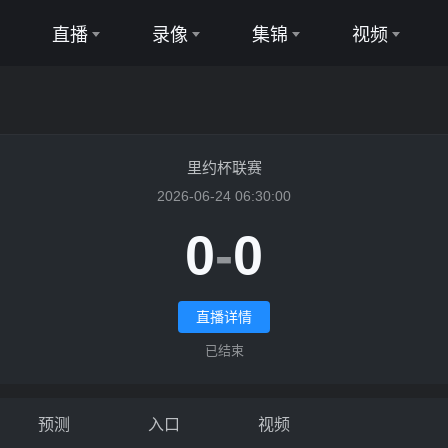
直播
录像
集锦
视频
足球直播
足球录像
足球集锦
足球视频
篮球直播
篮球录像
篮球集锦
篮球视频
里约杯联赛
2026-06-24 06:30:00
0
-
0
贝尔福罗舒RJ直播
直播详情
已结束
预测
入口
视频