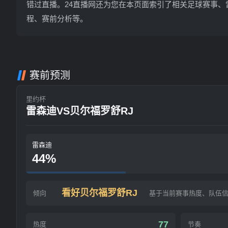
错过直播。24直播网还为您在本页面索引了相关足球赛事、
程、赛前分析等。
赛前预测
里约杯
雷森迪VS贝尔福罗舒RJ
雷森迪
44%
看好贝尔福罗舒RJ
倾向
基于当前赛事热度、队伍
77
热度
节奏