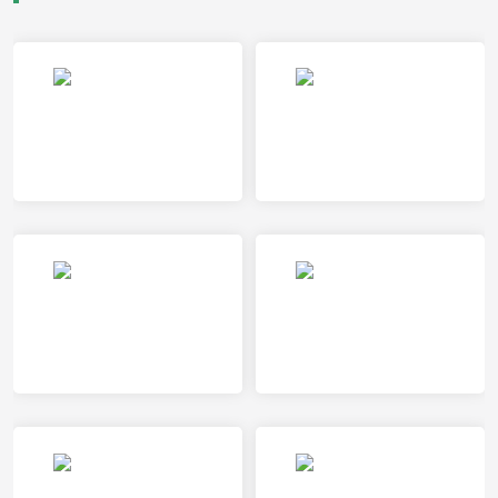
乌德勒支VS奈梅亨
马斯特里赫特VS海牙
赫曼施塔特VS加拉茨钢铁
ADO海牙女足VS特温特女足