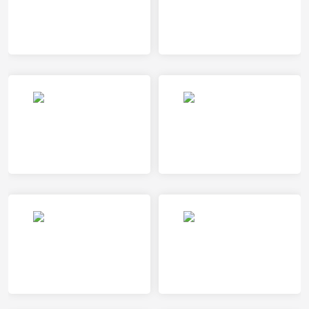
精英巴伦查捷特女足VS乌德勒支女足
费耶诺德女足VS海伦芬女足
PSV埃因霍温女足VS阿尔克马尔女足
查洛摩利VS卢多格雷茨
兹沃勒女足VS布雷达女足
布拉扎克VS巴黎