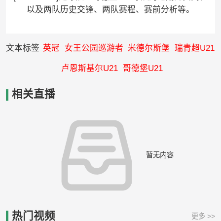
以及两队历史交锋、两队赛程、赛前分析等。
文本标签
英冠
女王公园巡游者
米德尔斯堡
瑞青超U21
卢恩斯基尔U21
哥德堡U21
相关直播
暂无内容
热门视频
更多 >>