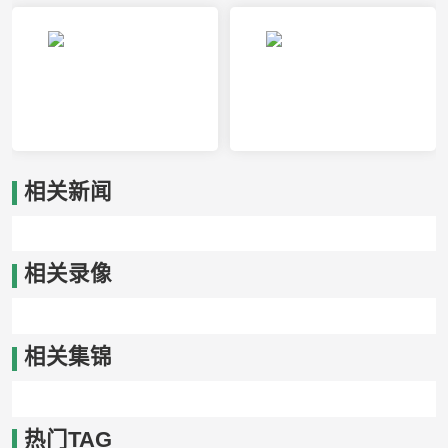
威尼斯雷耶VS瓦尔瑟
中央德国VS路德维希堡
相关新闻
相关录像
相关集锦
热门TAG