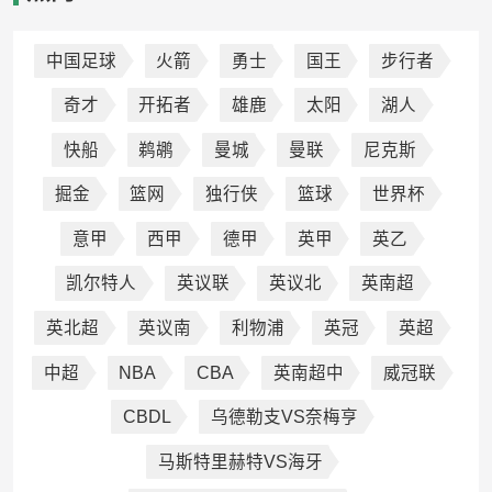
中国足球
火箭
勇士
国王
步行者
奇才
开拓者
雄鹿
太阳
湖人
快船
鹈鹕
曼城
曼联
尼克斯
掘金
篮网
独行侠
篮球
世界杯
意甲
西甲
德甲
英甲
英乙
凯尔特人
英议联
英议北
英南超
英北超
英议南
利物浦
英冠
英超
中超
NBA
CBA
英南超中
威冠联
CBDL
乌德勒支VS奈梅亨
马斯特里赫特VS海牙