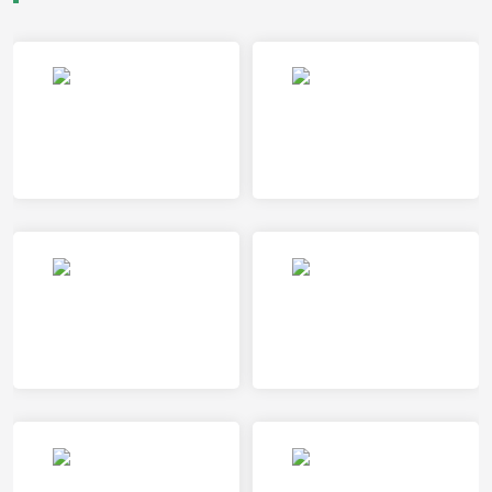
乌德勒支VS奈梅亨
马斯特里赫特VS海牙
赫曼施塔特VS加拉茨钢铁
ADO海牙女足VS特温特女足