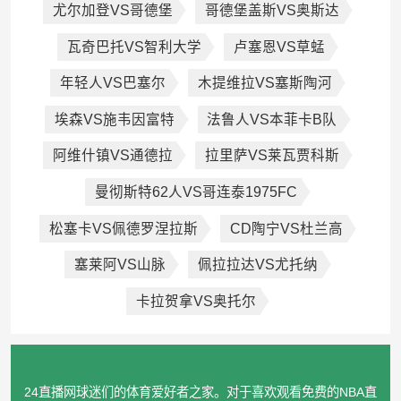
尤尔加登VS哥德堡
哥德堡盖斯VS奥斯达
瓦奇巴托VS智利大学
卢塞恩VS草蜢
年轻人VS巴塞尔
木提维拉VS塞斯陶河
埃森VS施韦因富特
法鲁人VS本菲卡B队
阿维什镇VS通德拉
拉里萨VS莱瓦贾科斯
曼彻斯特62人VS哥连泰1975FC
松塞卡VS佩德罗涅拉斯
CD陶宁VS杜兰高
塞莱阿VS山脉
佩拉拉达VS尤托纳
卡拉贺拿VS奥托尔
24直播网球迷们的体育爱好者之家。对于喜欢观看免费的NBA直