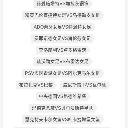
赫曼施塔特VS加拉茨钢铁
精英巴伦查捷特女足VS乌德勒支女足
ADO海牙女足VS特温特女足
费耶诺德女足VS海伦芬女足
查洛摩利VS卢多格雷茨
兹沃勒女足VS布雷达女足
PSV埃因霍温女足VS阿尔克马尔女足
布拉扎克VS巴黎
威尼斯雷耶VS瓦尔瑟
中央德国VS路德维希堡
玛德克恶魔VS贝尔法斯特星队
瑟克特夫卡尔女篮VS叶卡捷琳堡女篮