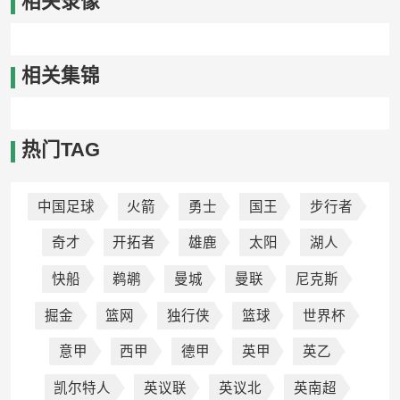
相关录像
相关集锦
热门TAG
中国足球
火箭
勇士
国王
步行者
奇才
开拓者
雄鹿
太阳
湖人
快船
鹈鹕
曼城
曼联
尼克斯
掘金
篮网
独行侠
篮球
世界杯
意甲
西甲
德甲
英甲
英乙
凯尔特人
英议联
英议北
英南超