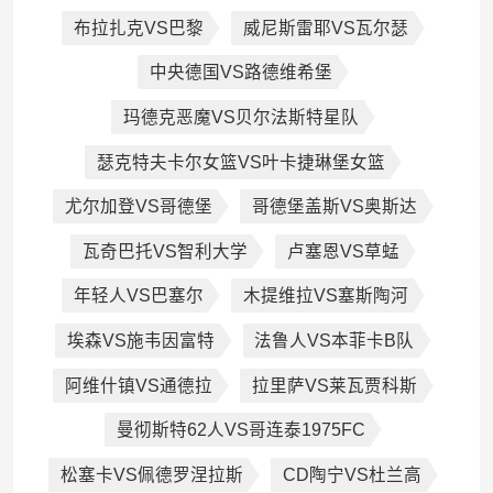
布拉扎克VS巴黎
威尼斯雷耶VS瓦尔瑟
中央德国VS路德维希堡
玛德克恶魔VS贝尔法斯特星队
瑟克特夫卡尔女篮VS叶卡捷琳堡女篮
尤尔加登VS哥德堡
哥德堡盖斯VS奥斯达
瓦奇巴托VS智利大学
卢塞恩VS草蜢
年轻人VS巴塞尔
木提维拉VS塞斯陶河
埃森VS施韦因富特
法鲁人VS本菲卡B队
阿维什镇VS通德拉
拉里萨VS莱瓦贾科斯
曼彻斯特62人VS哥连泰1975FC
松塞卡VS佩德罗涅拉斯
CD陶宁VS杜兰高