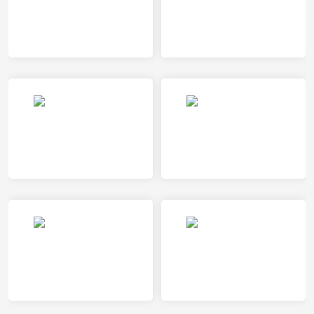
赫曼施塔特VS加拉茨钢铁
ADO海牙女足VS特温特女足
精英巴伦查捷特女足VS乌德勒支女足
费耶诺德女足VS海伦芬女足
PSV埃因霍温女足VS阿尔克马尔女足
查洛摩利VS卢多格雷茨