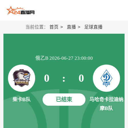
当前位置：
首页
直播
足球直播
俄乙B 2026-06-27 23:00:00
0
:
0
已结束
柴卡B队
马哈奇卡拉迪纳
摩B队