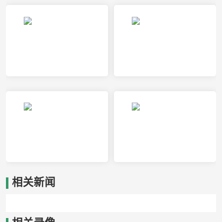
兹沃勒女足VS布雷达女足
布拉扎克VS巴黎
威尼斯雷耶VS瓦尔瑟
中央德国VS路德维希堡
相关新闻