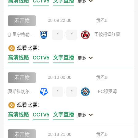
高清线路
CCTV5
文字直播
更多
未开始
08-09 22:30
俄乙B
加里宁格勒波罗的海B队
*
:
*
圣彼得堡红星
观看比赛：
高清线路
CCTV5
文字直播
更多
未开始
08-10 00:00
俄乙B
莫斯科切尔塔诺沃
*
:
*
FC穆罗姆
观看比赛：
高清线路
CCTV5
文字直播
更多
未开始
08-13 21:00
俄乙B