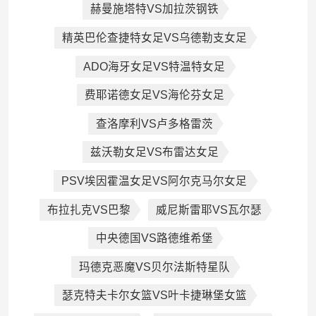
赫曼施塔特VS加拉茨钢铁
精英巴伦查捷特女足VS乌德勒支女足
ADO海牙女足VS特温特女足
费耶诺德女足VS海伦芬女足
查洛摩利VS卢多格雷茨
兹沃勒女足VS布雷达女足
PSV埃因霍温女足VS阿尔克马尔女足
布拉扎克VS巴黎
威尼斯雷耶VS瓦尔瑟
中央德国VS路德维希堡
玛德克恶魔VS贝尔法斯特星队
瑟克特夫卡尔女篮VS叶卡捷琳堡女篮