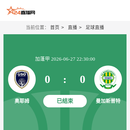
当前位置：
首页
直播
足球直播
加蓬甲 2026-06-27 22:30:00
0
:
0
已结束
奥耶姆
曼加斯普特