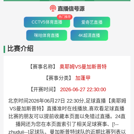
热门推荐
CCTV5体育直播
爱奇艺直播
咪咕体育直播
4K超清直播
比赛介绍
【赛事名称】
奥耶姆VS曼加斯普特
【赛事分类】
加蓬甲
【开赛时间】
2026-06-27 22:30:00
北京时间2026年06月27日 22:30分,足球直播【奥耶姆
VS曼加斯普特】直播准时在线播放,喜欢看足球直播
比赛的朋友可以提前收藏本页面以免错过直播。24直
播网还为您在本页面索引了相关足球赛事、[!--
zhuduii--]足球队、曼加斯普特球队的近期比赛列表以