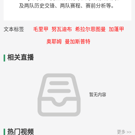
及两队历史交锋、两队赛程、赛前分析等。
文本标签
毛里甲
努瓦迪布
希拉尔恩图曼
加蓬甲
奥耶姆
曼加斯普特
相关直播
暂无内容
热门视频
更多 >>