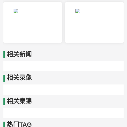
威尼斯雷耶VS瓦尔瑟
中央德国VS路德维希堡
相关新闻
相关录像
相关集锦
热门TAG