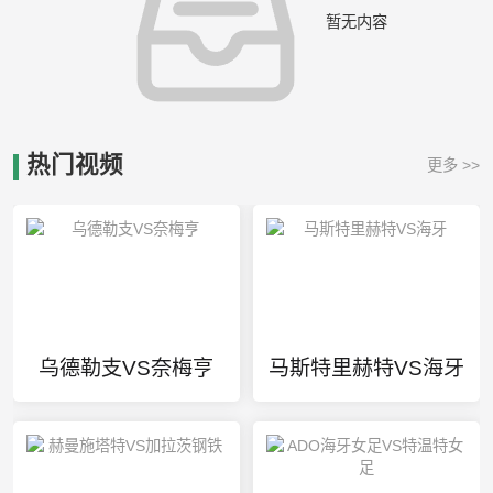
暂无内容
热门视频
更多 >>
乌德勒支VS奈梅亨
马斯特里赫特VS海牙