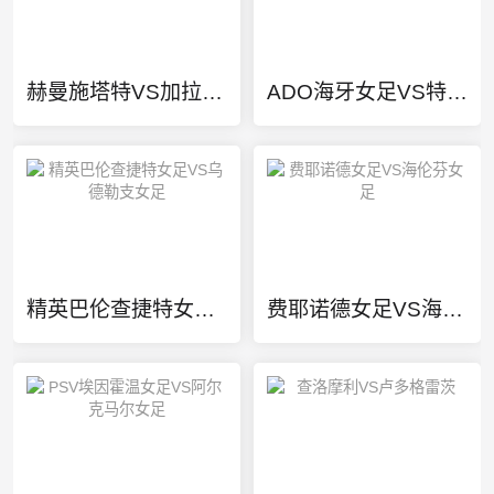
赫曼施塔特VS加拉茨钢铁
ADO海牙女足VS特温特女足
精英巴伦查捷特女足VS乌德勒支女足
费耶诺德女足VS海伦芬女足