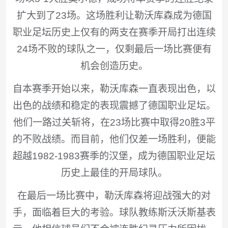
扩大到了23场。这场胜利让勒沃库森成为德国
职业足坛历史上仅有的两支在赛季开局打出连续
24场不败的球队之一，仅剩最后一场比赛便有
机会创造历史。
自本赛季开始以来，勒沃库森一直表现出色，以
出色的战绩和稳定的表现震撼了德国职业足坛。
他们一路过关斩将，在23场比赛中取得20胜3平
的不败战绩。而目前，他们仅差一场胜利，便能
超越1982-1983赛季的汉堡，成为德国职业足坛
历史上最佳的开局球队。
在最后一场比赛中，勒沃库森将迎战强大的对
手，面临着巨大的考验。球队教练斯沃沃斯基表