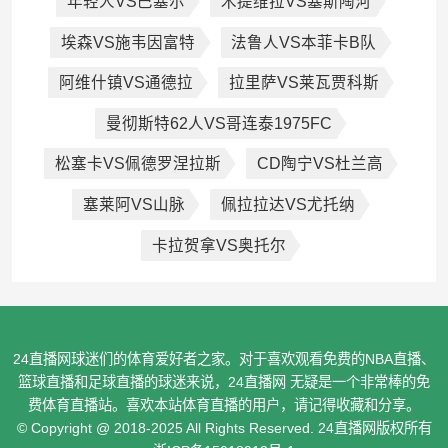
年轻人VS巴塞尔
木提维拉VS塞斯陶河
埃森VS施韦因富特
法鲁人VS本菲卡B队
阿维什镇VS通德拉
拉里萨VS莱瓦贾科斯
曼彻斯特62人VS哥连泰1975FC
松塞卡VS佩德罗涅拉斯
CD陶宁VS杜兰高
塞莱阿VS山脉
佩拉拉达VS尤托纳
卡拉贺拿VS奥托尔
24直播网球迷们的体育爱好者之家。对于喜欢观看免费的NBA直播、
篮球直播和足球直播的球迷来说，24直播网 无疑是一个非常棒的免
费体育直播站。喜欢本站体育直播的用户，请记得收藏和分享。
© Copyright @ 2018-2025 All Rights Reserved. 24直播网版权所有