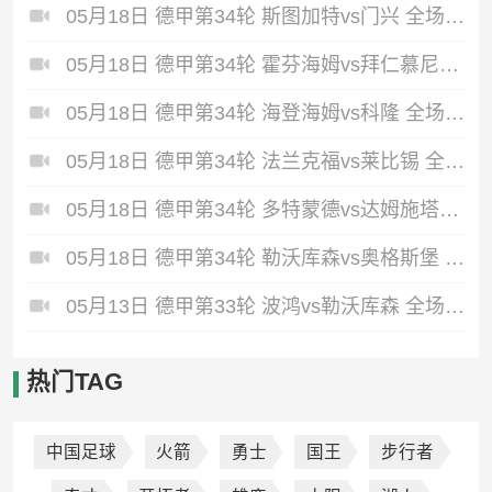
05月18日 德甲第34轮 斯图加特vs门兴 全场录像回放
05月18日 德甲第34轮 霍芬海姆vs拜仁慕尼黑 全场录像回放
05月18日 德甲第34轮 海登海姆vs科隆 全场录像回放
05月18日 德甲第34轮 法兰克福vs莱比锡 全场录像回放
05月18日 德甲第34轮 多特蒙德vs达姆施塔特 全场录像回放
05月18日 德甲第34轮 勒沃库森vs奥格斯堡 全场录像回放
05月13日 德甲第33轮 波鸿vs勒沃库森 全场录像回放
热门TAG
中国足球
火箭
勇士
国王
步行者