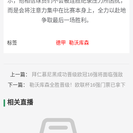
示，他相信球员们不会被连胜纪录压力所困扰，
而是会将注意力集中在比赛本身上，全力以赴地
争取最后一场胜利。
标签
德甲
勒沃库森
上一篇：
拜仁慕尼黑成功晋级欧冠16强将面临强敌
下一篇：
勒沃库森全胜晋级！欧联杯16强门票已拿下
相关直播