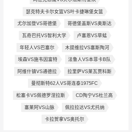
瑟克特夫卡尔女篮VS叶卡捷琳堡女篮
尤尔加登VS哥德堡
哥德堡盖斯VS奥斯达
瓦奇巴托VS智利大学
卢塞恩VS草蜢
年轻人VS巴塞尔
木提维拉VS塞斯陶河
埃森VS施韦因富特
法鲁人VS本菲卡B队
阿维什镇VS通德拉
拉里萨VS莱瓦贾科斯
曼彻斯特62人VS哥连泰1975FC
松塞卡VS佩德罗涅拉斯
CD陶宁VS杜兰高
塞莱阿VS山脉
佩拉拉达VS尤托纳
卡拉贺拿VS奥托尔