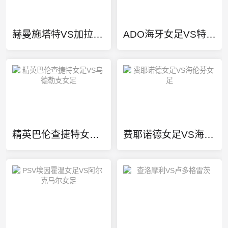
赫曼施塔特VS加拉茨钢铁
ADO海牙女足VS特温特女足
精英巴伦查捷特女足VS乌德勒支女足
费耶诺德女足VS海伦芬女足