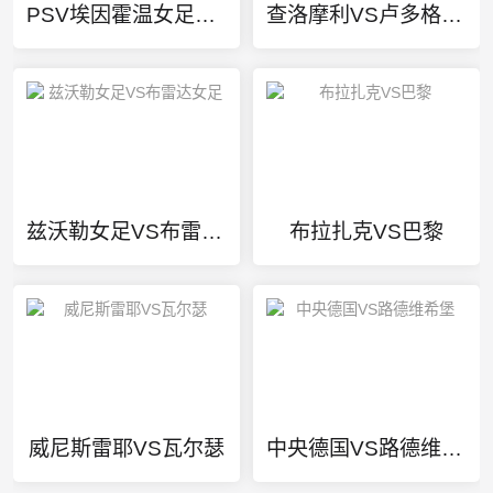
PSV埃因霍温女足VS阿尔克马尔女足
查洛摩利VS卢多格雷茨
兹沃勒女足VS布雷达女足
布拉扎克VS巴黎
威尼斯雷耶VS瓦尔瑟
中央德国VS路德维希堡