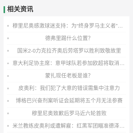
相关资讯
穆里尼奥感激球迷支持：为“终身罗马主义者”而战取胜！
德弗里踢什么位置？
国米2-0力克拉齐奥后劳塔罗以胜利致敬故里
意大利足协主席：意甲球队若参加欧超将取消国内赛事资格
蒙扎现任老板是谁？
皮奥利：我们犯了大意的错误需集中注意力
博格巴兴奋剂案听证会延期将五个月无法参赛
穆里尼奥致歉后罗马近六轮首败
米兰教练皮奥利或遭解雇：红黑军团瞄准德泽尔比与莫塔