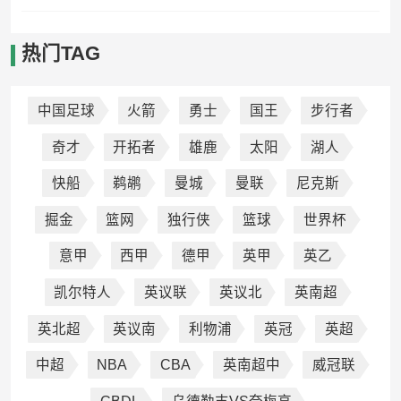
热门TAG
中国足球
火箭
勇士
国王
步行者
奇才
开拓者
雄鹿
太阳
湖人
快船
鹈鹕
曼城
曼联
尼克斯
掘金
篮网
独行侠
篮球
世界杯
意甲
西甲
德甲
英甲
英乙
凯尔特人
英议联
英议北
英南超
英北超
英议南
利物浦
英冠
英超
中超
NBA
CBA
英南超中
威冠联