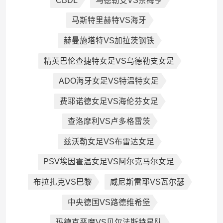
CBDL
乌德勒支VS奈梅亨
马斯特里赫特VS海牙
赫曼施塔特VS加拉茨钢铁
精英巴伦查捷特女足VS乌德勒支女足
ADO海牙女足VS特温特女足
费耶诺德女足VS海伦芬女足
查洛摩利VS卢多格雷茨
兹沃勒女足VS布雷达女足
PSV埃因霍温女足VS阿尔克马尔女足
布拉扎克VS巴黎
威尼斯雷耶VS瓦尔瑟
中央德国VS路德维希堡
玛德克恶魔VS贝尔法斯特星队