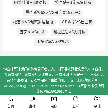
阿维什镇VS通德拉
拉里萨VS莱瓦贾科斯
曼彻斯特62人VS哥连泰1975FC
松塞卡VS佩德罗涅拉斯
CD陶宁VS杜兰高
塞莱阿VS山脉
佩拉拉达VS尤托纳
卡拉贺拿VS奥托尔
24直播网球迷们的体育爱好者之家。对于喜欢观看免费的NBA直播、
篮球直播和足球直播的球迷来说，24直播网 无疑是一个非常棒的免
费体育直播站。喜欢本站体育直播的用户，请记得收藏和分享。
© Copyright @ 2018-2025 All Rights Reserved. 24直播网版权所有
浙ICP备15018913号-1
首页
直播
录像
篮球
足球