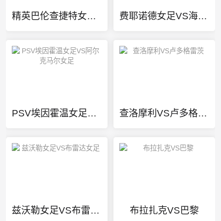
精英巴伦查捷特女足VS乌德勒支女足
费耶诺德女足VS海伦芬女足
PSV埃因霍温女足VS阿尔克马尔女足
查洛摩利VS卢多格雷茨
兹沃勒女足VS布雷达女足
布拉扎克VS巴黎