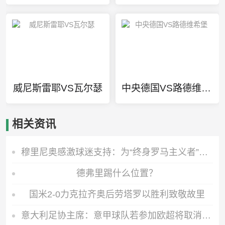
威尼斯雷耶VS瓦尔瑟
中央德国VS路德维希堡
相关资讯
穆里尼奥感激球迷支持：为“终身罗马主义者”而战取胜！
德弗里踢什么位置？
国米2-0力克拉齐奥后劳塔罗以胜利致敬故里
意大利足协主席：意甲球队若参加欧超将取消国内赛事资格