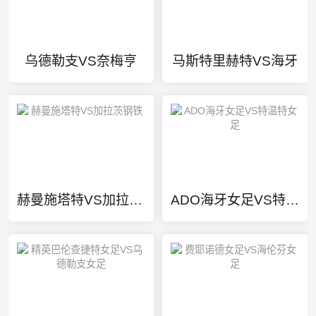
乌德勒支VS奈梅亨
马斯特里赫特VS海牙
赫曼施塔特VS加拉茨钢铁
ADO海牙女足VS特温特女足