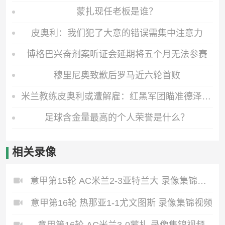
蒙扎现任老板是谁？
皮奥利：我们犯了大意的错误需集中注意力
博格巴兴奋剂案听证会延期将五个月无法参赛
穆里尼奥致歉后罗马近六轮首败
米兰教练皮奥利或遭解雇：红黑军团瞄准德泽尔比与莫塔
足球含金量最高的个人荣誉是什么？
相关录像
意甲第15轮 AC米兰2-3亚特兰大 录像集锦视频
意甲第16轮 热那亚1-1尤文图斯 录像集锦视频
意甲第16轮 AC米兰3-0蒙扎 录像集锦视频