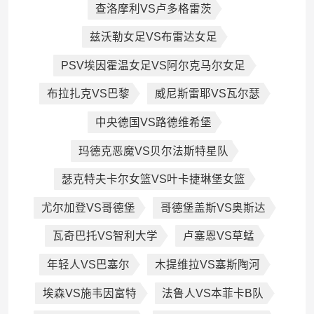
查洛摩利VS卢多格雷茨
兹沃勒女足VS布雷达女足
PSV埃因霍温女足VS阿尔克马尔女足
布拉扎克VS巴黎
威尼斯雷耶VS瓦尔瑟
中央德国VS路德维希堡
玛德克恶魔VS贝尔法斯特星队
瑟克特夫卡尔女篮VS叶卡捷琳堡女篮
尤尔加登VS哥德堡
哥德堡盖斯VS奥斯达
瓦奇巴托VS智利大学
卢塞恩VS草蜢
年轻人VS巴塞尔
木提维拉VS塞斯陶河
埃森VS施韦因富特
法鲁人VS本菲卡B队