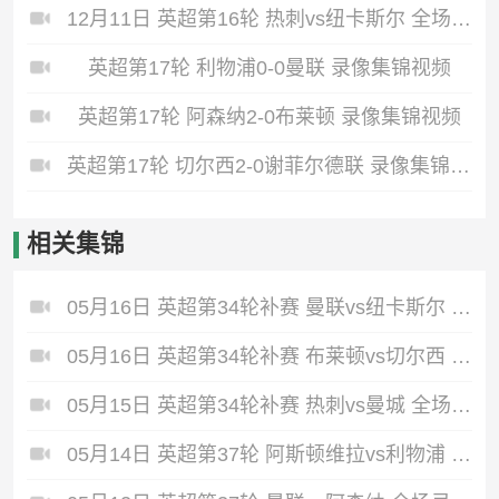
12月11日 英超第16轮 热刺vs纽卡斯尔 全场录像 录像集锦视频
英超第17轮 利物浦0-0曼联 录像集锦视频
英超第17轮 阿森纳2-0布莱顿 录像集锦视频
英超第17轮 切尔西2-0谢菲尔德联 录像集锦视频
相关集锦
05月16日 英超第34轮补赛 曼联vs纽卡斯尔 全场录像回放
05月16日 英超第34轮补赛 布莱顿vs切尔西 全场录像回放
05月15日 英超第34轮补赛 热刺vs曼城 全场录像回放
05月14日 英超第37轮 阿斯顿维拉vs利物浦 全场录像回放