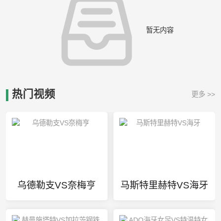
暂无内容
热门视频
更多 >>
乌德勒支VS奈梅亨
马斯特里赫特VS海牙