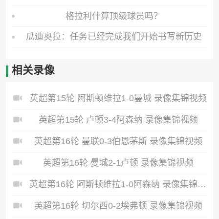
格拉利什算顶级球员吗？
瓜迪奥拉：任务已经完成我们开始书写新历史
相关录像
英超第15轮 阿斯顿维拉1-0曼城 录像集锦视频
英超第15轮 卢顿3-4阿森纳 录像集锦视频
英超第16轮 曼联0-3伯恩茅斯 录像集锦视频
英超第16轮 曼城2-1卢顿 录像集锦视频
英超第16轮 阿斯顿维拉1-0阿森纳 录像集锦视频
英超第16轮 切尔西0-2埃弗顿 录像集锦视频