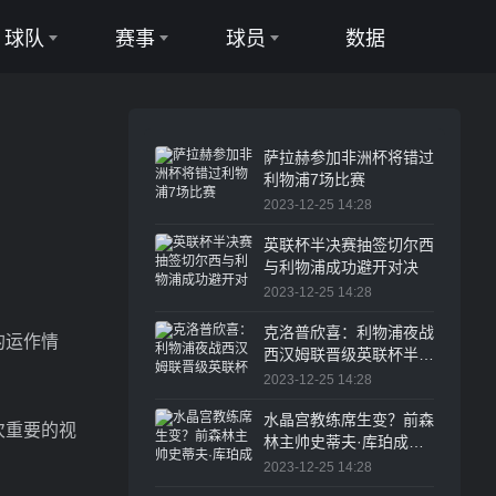
球队
赛事
球员
数据
足球队
足球联赛
足球球员
篮球队
篮球联赛
篮球球员
萨拉赫参加非洲杯将错过
利物浦7场比赛
2023-12-25 14:28
英联杯半决赛抽签切尔西
与利物浦成功避开对决
2023-12-25 14:28
克洛普欣喜：利物浦夜战
部的运作情
西汉姆联晋级英联杯半决
赛
2023-12-25 14:28
水晶宫教练席生变？前森
次重要的视
林主帅史蒂夫·库珀成头
号候选人
2023-12-25 14:28