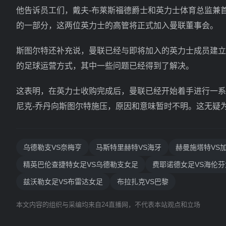
他告诉员工们，戴夫-布莱斯福德爵士和英力士体育总监兼
的一部分，这两位英力士的高管将正式加入曼联董事会。
斯图尔特还补充说，曼联已经与即将加入的英力士成员建立
的足球运营方式，其中一些问题已经得到了解决。
这表明，在英力士收购完成后，曼联已经开始着手进行一系
尼克-乔丹向斯图尔特施压，原因和意味暂时不明。这无疑
乌德勒支VS奈梅亨
马斯特里赫特VS海牙
赫曼施塔特VS
精英巴伦查捷特女足VS乌德勒支女足
费耶诺德女足VS海伦芬
兹沃勒女足VS布雷达女足
布拉扎克VS巴黎
本文内容的组织与采编均来自24直播网，不代表本站观点和立场