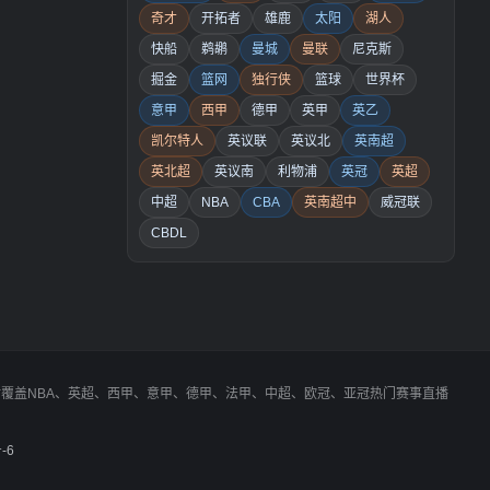
奇才
开拓者
雄鹿
太阳
湖人
快船
鹈鹕
曼城
曼联
尼克斯
掘金
篮网
独行侠
篮球
世界杯
意甲
西甲
德甲
英甲
英乙
凯尔特人
英议联
英议北
英南超
英北超
英议南
利物浦
英冠
英超
中超
NBA
CBA
英南超中
威冠联
CBDL
同时覆盖NBA、英超、西甲、意甲、德甲、法甲、中超、欧冠、亚冠热门赛事直播
-6