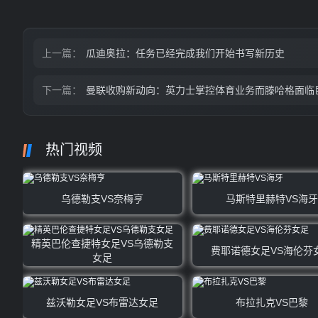
上一篇：
瓜迪奥拉：任务已经完成我们开始书写新历史
下一篇：
曼联收购新动向：英力士掌控体育业务而滕哈格面临
热门视频
乌德勒支VS奈梅亨
马斯特里赫特VS海牙
精英巴伦查捷特女足VS乌德勒支
费耶诺德女足VS海伦芬
女足
兹沃勒女足VS布雷达女足
布拉扎克VS巴黎