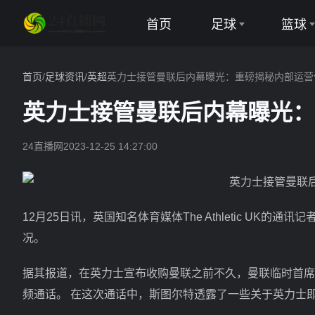
首页
足球
篮球
英超
NBA
首页
/
足球资讯
/
英超
英力士接管曼联后内幕曝光：重磅揭秘内部运营
西甲
CBA
英力士接管曼联后内幕曝光
意甲
24直播网
2023-12-25 14:27:00
德甲
法甲
12月25日讯，英国知名体育媒体The Athletic UK的通
欧冠
况。
中超
据其报道，在英力士宣布收购曼联之前不久，曼联临时首席
世界杯
频通话。 在这次通话中，斯图尔特透露了一些关于英力士