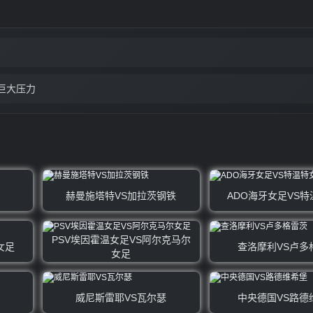
巨大压力
赫曼施塔特VS加拉茨钢铁
ADO海牙女足VS
PSV埃因霍温女足VS阿尔克马尔
女足
查洛摩利VS卢多
女足
威尼斯雷耶VS瓦尔瑟
中央德国VS路德