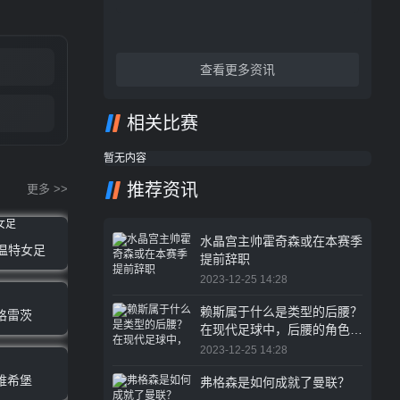
查看更多资讯
相关比赛
暂无内容
推荐资讯
更多 >>
水晶宫主帅霍奇森或在本赛季
特温特女足
提前辞职
2023-12-25 14:28
赖斯属于什么是类型的后腰？
格雷茨
在现代足球中，后腰的角色越
来越重要
2023-12-25 14:28
维希堡
弗格森是如何成就了曼联？