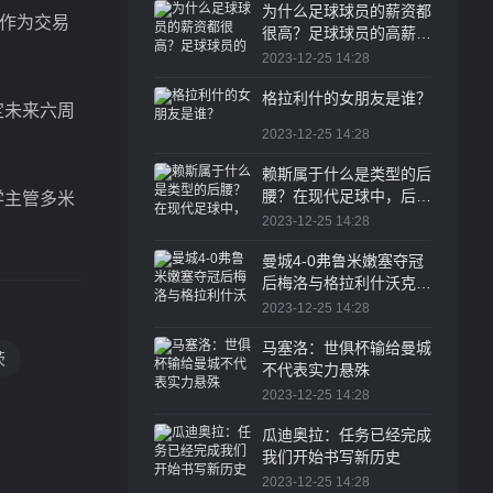
为什么足球球员的薪资都
。作为交易
很高？足球球员的高薪水
一直是体育圈乃至整个职
2023-12-25 14:28
业界的热议话题
格拉利什的女朋友是谁？
定未来六周
2023-12-25 14:28
赖斯属于什么是类型的后
腰？在现代足球中，后腰
学主管多米
的角色越来越重要
2023-12-25 14:28
曼城4-0弗鲁米嫩塞夺冠
后梅洛与格拉利什沃克发
生冲突
2023-12-25 14:28
马塞洛：世俱杯输给曼城
茨
不代表实力悬殊
2023-12-25 14:28
瓜迪奥拉：任务已经完成
我们开始书写新历史
2023-12-25 14:28