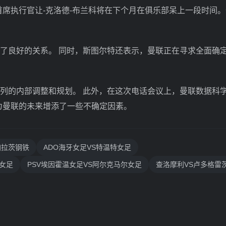
首席执行官让-克洛德-布兰科将在下个月在俱乐部呆上一段时间
了良好的关系。 同时，斯图尔特还表示，曼联正在寻求全面确
列的内部调整和规划。 此外，在这次电话会议上，曼联数据科
为曼联的未来增添了一些不确定因素。
加拉茨钢铁
ADO海牙女足VS特温特女足
女足
PSV埃因霍温女足VS阿尔克马尔女足
查洛摩利VS卢多格雷