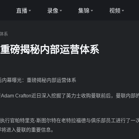
直播
录像
集锦
视频
足球直播
足球录像
足球集锦
足球视频
体系
篮球直播
篮球录像
篮球集锦
篮球视频
：重磅揭秘内部运营体系
讯记者Adam Crafton近日深入挖掘了英力士收购曼联前后，曼联内
执行官帕特里克-斯图尔特在老特拉福德与俱乐部员工进行了一
即将进入曼联的重要信息。