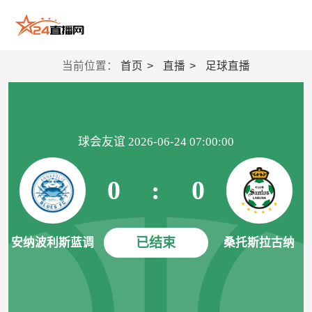
当前位置：
首页
直播
足球直播
球会友谊 2026-06-24 07:00:00
0
:
0
已结束
安纳波利斯蓝调
桑托斯拉古纳