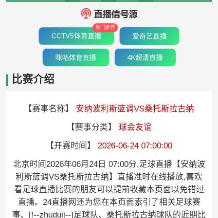
热门推荐
CCTV5体育直播
爱奇艺直播
咪咕体育直播
4K超清直播
比赛介绍
【赛事名称】
安纳波利斯蓝调VS桑托斯拉古纳
【赛事分类】
球会友谊
【开赛时间】
2026-06-24 07:00:00
北京时间2026年06月24日 07:00分,足球直播【安纳波
利斯蓝调VS桑托斯拉古纳】直播准时在线播放,喜欢
看足球直播比赛的朋友可以提前收藏本页面以免错过
直播。24直播网还为您在本页面索引了相关足球赛
事、[!--zhuduii--]足球队、桑托斯拉古纳球队的近期比